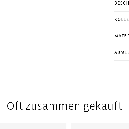
BESC
KOLL
MATER
ABME
Oft zusammen gekauft