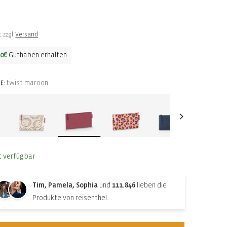
ler
. zzgl.
Versand
50€
Guthaben erhalten
twist maroon
E:
t verfügbar
Tim, Pamela, Sophia
und
111.846
lieben die
Produkte von reisenthel.