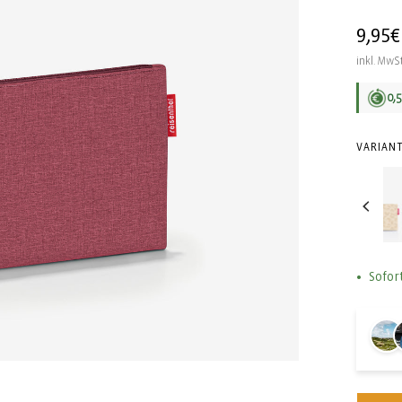
Norma
9,95€
Preis
inkl. MwSt
0,
VARIANT
Sofor