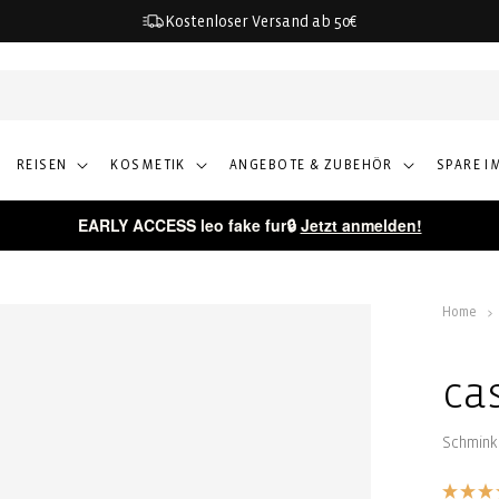
Kostenloser Versand ab 50€
REISEN
KOSMETIK
ANGEBOTE & ZUBEHÖR
SPARE I
EARLY ACCESS leo fake fur🔒
Jetzt anmelden!
Home
ca
Schmink