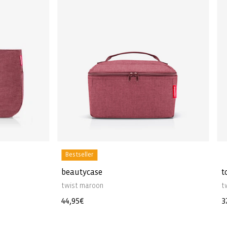
Bestseller
beautycase
t
twist maroon
t
Normaler
44,95€
N
3
Preis
P