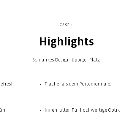
CASE 1
Highlights
Schlankes Design, üppiger Platz.
refresh
Flacher als dein Portemonnaie.
Ein
Innenfutter: Für hochwertige Optik