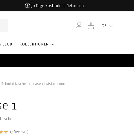
30 Tage kostenlose Retouren
Einloggen
Warenkorb
DE
Sprache
M CLUB
KOLLEKTIONEN
Schminktasche
case 1 twist maroon
se 1
tasche
(17 Reviews)