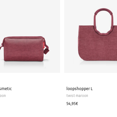
smetic
loopshopper L
roon
twist maroon
r
Normaler
54,95€
Preis