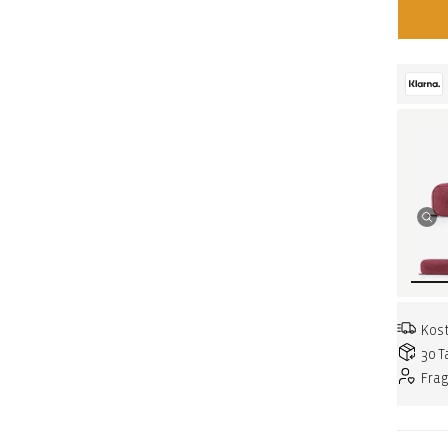
Kost
30 T
Fra