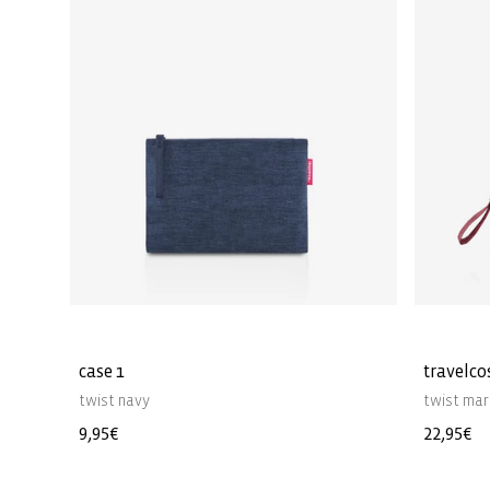
case 1
travelco
twist navy
twist ma
Normaler
9,95€
Normale
22,95€
Preis
Preis