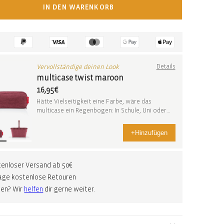
IN DEN WARENKORB
Vervollständige deinen Look
Details
multicase twist maroon
16,95€
Hätte Vielseitigkeit eine Farbe, wäre das
multicase ein Regenbogen: In Schule, Uni oder
Büro mach...
+
Hinzufügen
enloser Versand ab 50€
age kostenlose Retouren
gen? Wir
helfen
dir gerne weiter.