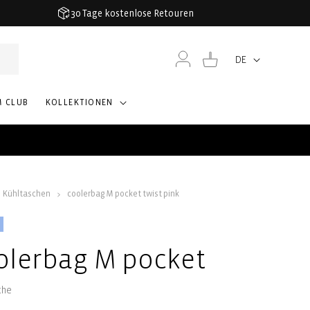
30 Tage kostenlose Retouren
Einloggen
Warenkorb
DE
Sprache
M CLUB
KOLLEKTIONEN
Kühltaschen
coolerbag M pocket twist pink
olerbag M pocket
che