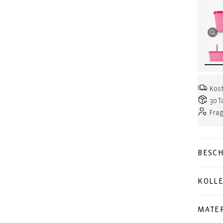
Kost
30 T
Fra
BESC
KOLL
MATER