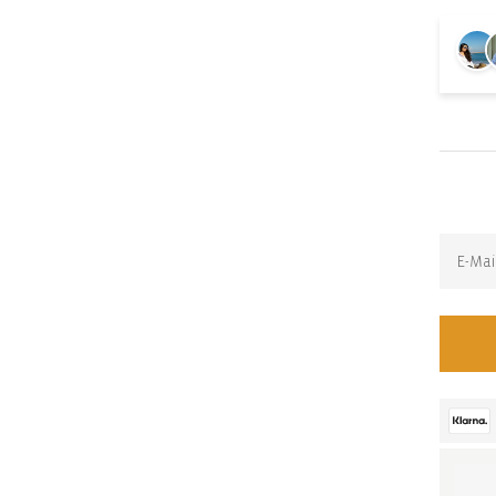
Back-i
Erhalte 
ist: