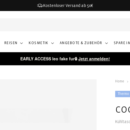
Kostenloser Versand ab 50€
REISEN
KOSMETIK
ANGEBOTE & ZUBEHÖR
SPARE I
EARLY ACCESS leo fake fur🔒
Jetzt anmelden!
Home
Thermo
co
Kühltas