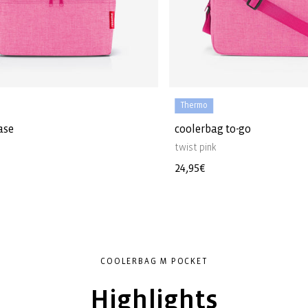
Thermo
ase
coolerbag to-go
k
twist pink
r
Normaler
24,95€
Preis
COOLERBAG M POCKET
Highlights