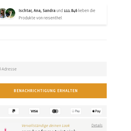
Ischtar, Ana, Sandra
und
111.846
lieben die
Produkte von reisenthel.
n-stock-subscription
eine Benachrichtigung, wenn der Artikel wieder verfügbar
BENACHRICHTIGUNG ERHALTEN
Vervollständige deinen Look
Details