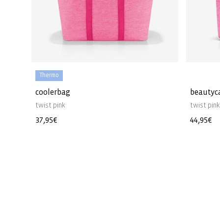
Thermo
coolerbag
beautyc
twist pink
twist pin
Normaler
37,95€
Normale
44,95€
Preis
Preis