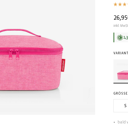
Norma
26,95
Preis
inkl. MwSt
1,
VARIANT
GRÖSSE:
S
bald 