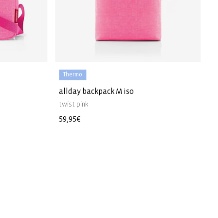
Thermo
allday backpack M iso
twist pink
Normaler
59,95€
Preis