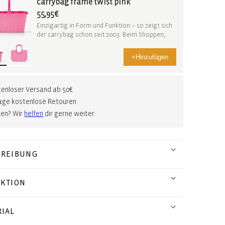
carrybag frame twist pink
55,95€
Einzigartig in Form und Funktion – so zeigt sich
der carrybag schon seit 2003. Beim Shoppen,
auf ...
+
Hinzufügen
enloser Versand ab 50€
age kostenlose Retouren
gen? Wir
helfen
dir gerne weiter.
HREIBUNG
EKTION
IAL