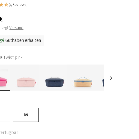
(4 Reviews)
ler
€
. zzgl.
Versand
35€
Guthaben erhalten
twist pink
E:
M
verfügbar