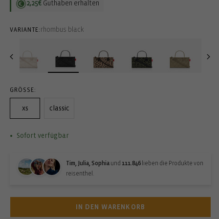
2,25€
Guthaben erhalten
rhombus black
VARIANTE:
GRÖSSE:
xs
classic
Sofort verfügbar
Tim, Julia, Sophia
und
111.846
lieben die Produkte von
reisenthel.
IN DEN WARENKORB