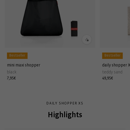
Bestseller
Bestseller
mini maxi shopper
daily shopper 
black
teddy sand
Normaler
7,95€
Normaler
49,95€
Preis
Preis
DAILY SHOPPER XS
Highlights