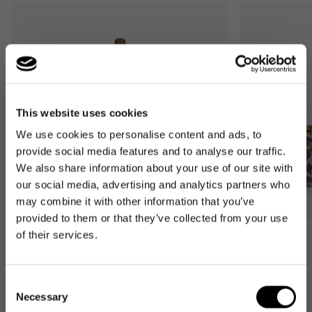
This website uses cookies
We use cookies to personalise content and ads, to
provide social media features and to analyse our traffic.
We also share information about your use of our site with
our social media, advertising and analytics partners who
may combine it with other information that you’ve
provided to them or that they’ve collected from your use
of their services.
Bestseller
Bestseller
carrybag
carrybag XS
leo macchiato
leo macchiato
Consent
Normaler
59,95€
Normaler
37,95€
Necessary
Selection
Preis
Preis