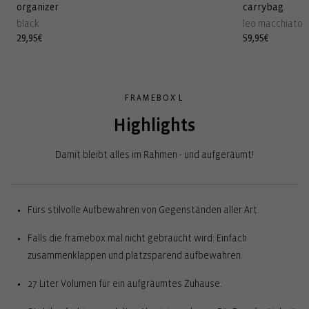
organizer
carrybag
black
leo macchiato
Normaler
29,95€
Normaler
59,95€
Preis
Preis
FRAMEBOX L
Highlights
Damit bleibt alles im Rahmen - und aufgeräumt!
Fürs stilvolle Aufbewahren von Gegenständen aller Art.
Falls die framebox mal nicht gebraucht wird: Einfach
zusammenklappen und platzsparend aufbewahren.
27 Liter Volumen für ein aufgräumtes Zuhause.