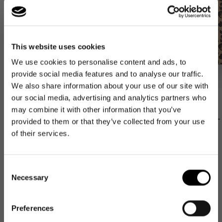
This website uses cookies
We use cookies to personalise content and ads, to
provide social media features and to analyse our traffic.
We also share information about your use of our site with
our social media, advertising and analytics partners who
Bestseller
Bestseller
may combine it with other information that you’ve
carrybag XS
loopshopper L
provided to them or that they’ve collected from your use
leo macchiato
leo macchiato
of their services.
Normaler
37,95€
Normaler
59,95€
Preis
Preis
Consent
Necessary
Selection
5.00
New content loaded
Basierend auf 8 Bewertungen
Preferences
NEWSLETTER