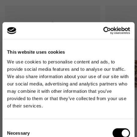
This website uses cookies
We use cookies to personalise content and ads, to
provide social media features and to analyse our traffic.
We also share information about your use of our site with
our social media, advertising and analytics partners who
may combine it with other information that you’ve
provided to them or that they’ve collected from your use
of their services.
Bestseller
Bestseller
carrybag
carrybag XS
Consent
leo macchiato
leo macchiato
Necessary
Normaler
59,95€
Normaler
37,95€
Selection