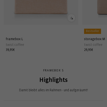
Bestseller
framebox L
storagebox M
twist coffee
twist coffee
Normaler
39,95€
Normaler
29,95€
Preis
Preis
FRAMEBOX S
Highlights
Damit bleibt alles im Rahmen - und aufgeräumt!