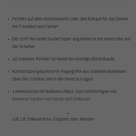
Perfekt auf dem Wochenmarkt oder den Einkauf für das Dinner
mit Freunden und Famile!
Der Griff: Ne runde Sache! Super angenehm in der Hand oder auf
der Schulter.
25l Volumen: Perfekt für kleine bis mittelgroße Einkäufe.
Komfortabel gepolsterte Tragegriffe aus stabilem Aluminium:
Über der Schulter und in der Hand zu tragen
1 Innentasche mit Reißverschluss: Zum Unterbringen von
kleineren Sachen wie Handy und Schlüssel
2 Stecktaschen außen: Für alles, was schnell griffbereit sein
soll, z.B. Einkaufsliste, Coupons oder Münzen
Fester Boden mit Standfüßen für 100 % Bodenfreiheit: Für