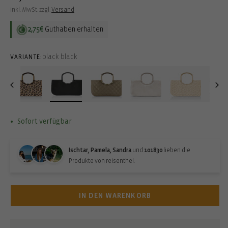
Preis
inkl. MwSt. zzgl.
Versand
2,75€
Guthaben erhalten
black black
VARIANTE:
Sofort verfügbar
Ischtar, Pamela, Sandra
und
101830
lieben die
Produkte von reisenthel.
IN DEN WARENKORB