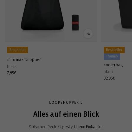
Bestseller
Bestseller
Thermo
mini maxi shopper
coolerbag
black
black
Normaler
7,95€
Normaler
32,95€
Preis
Preis
LOOPSHOPPER L
Alles auf einen Blick
Stilsicher: Perfekt gestylt beim Einkaufen