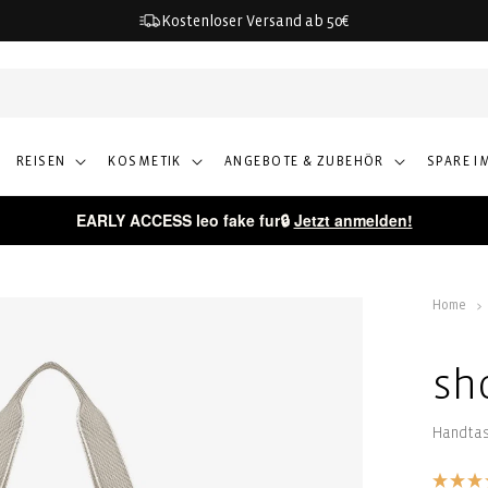
Kostenloser Versand ab 50€
REISEN
KOSMETIK
ANGEBOTE & ZUBEHÖR
SPARE I
EARLY ACCESS leo fake fur🔒
Jetzt anmelden!
Home
sh
Handta