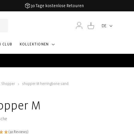
30 Tage kostenlose Retouren
Einloggen
Warenkorb
DE
Sprache
M CLUB
KOLLEKTIONEN
Shopper
shopper M herringbone sand
opper M
sche
(10 Reviews)