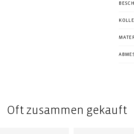
BESC
KOLL
MATER
ABME
Oft zusammen gekauft