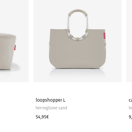
loopshopper L
c
herringbone sand
h
Normaler
54,95€
N
9
Preis
P