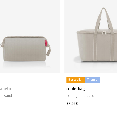
Bestseller
Thermo
smetic
coolerbag
ne sand
herringbone sand
r
Normaler
37,95€
Preis