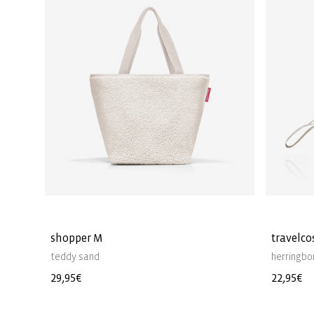
shopper M
travelco
teddy sand
herringbo
Normaler
29,95€
Normale
22,95€
Preis
Preis