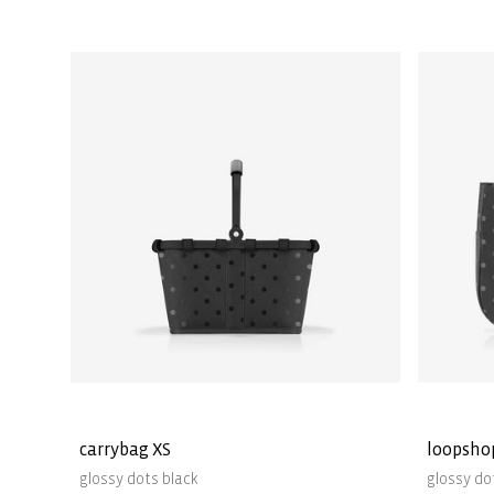
carrybag XS
loopsho
glossy dots black
glossy do