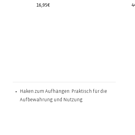
Normaler
16,95€
N
4
Preis
P
Haken zum Aufhängen: Praktisch für die
Aufbewahrung und Nutzung