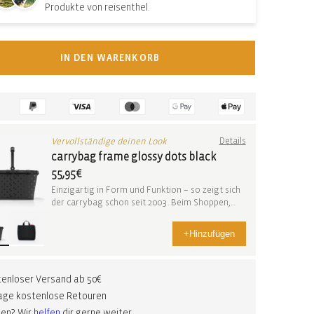
Produkte von reisenthel.
IN DEN WARENKORB
Vervollständige deinen Look
Details
carrybag frame glossy dots black
55,95€
Einzigartig in Form und Funktion – so zeigt sich
der carrybag schon seit 2003. Beim Shoppen,
auf ...
+
Hinzufügen
enloser Versand ab 50€
age kostenlose Retouren
gen? Wir
helfen
dir gerne weiter.