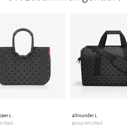
pper L
allrounder L
ts black
glossy dots black