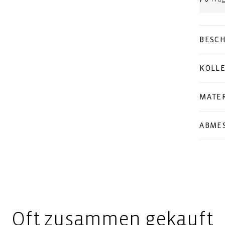
BESC
KOLL
MATER
ABME
Oft zusammen gekauft