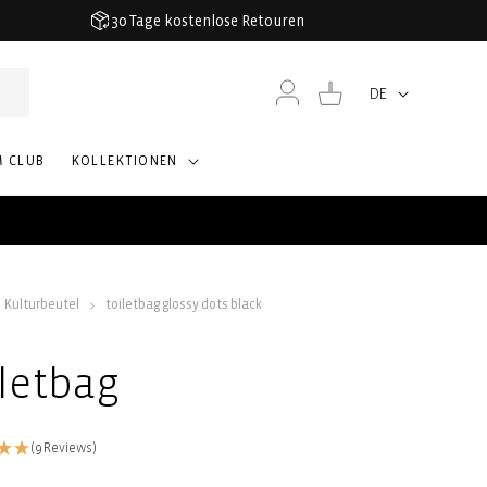
30 Tage kostenlose Retouren
Einloggen
Warenkorb
DE
Sprache
M CLUB
KOLLEKTIONEN
Kulturbeutel
toiletbag glossy dots black
iletbag
(9 Reviews)