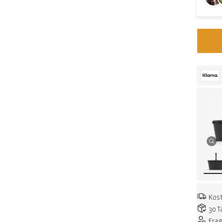
Kost
30 T
Fra