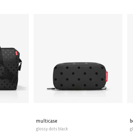
multicase
b
glossy dots black
g