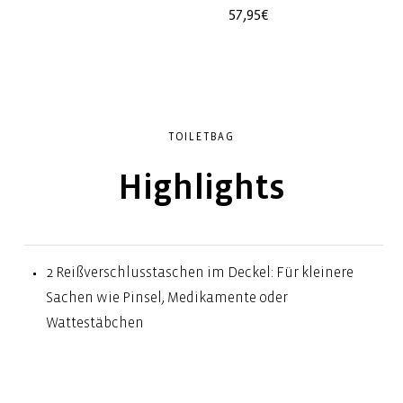
r
Normaler
57,95€
Preis
TOILETBAG
Highlights
2 Reißverschlusstaschen im Deckel: Für kleinere
Sachen wie Pinsel, Medikamente oder
Wattestäbchen