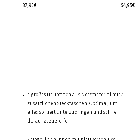
Normaler
37,95€
Normale
54,95€
Preis
Preis
1 großes Hauptfach aus Netzmaterial mit 4
zusätzlichen Stecktaschen: Optimal, um
alles sortiert unterzubringen und schnell
darauf zuzugreifen
Spiegel kann innen mit Klettverschluss