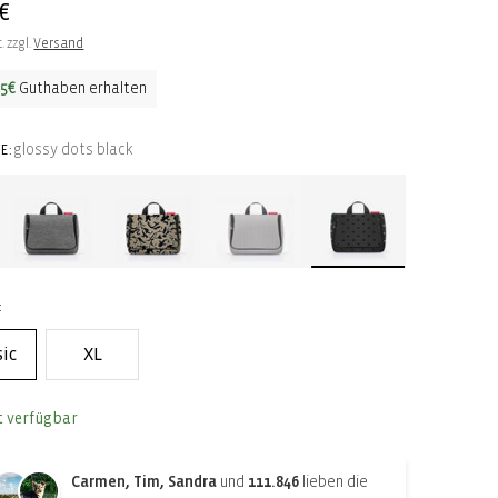
ler
€
. zzgl.
Versand
45€
Guthaben erhalten
glossy dots black
E:
sic
XL
t verfügbar
Carmen, Tim, Sandra
und
111.846
lieben die