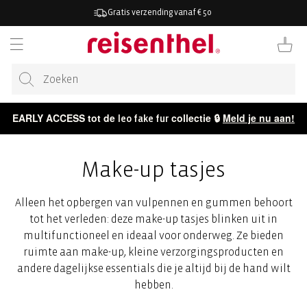
AAR DE
Gratis verzending vanaf € 50
ONTENT
Winkelwag
EARLY ACCESS tot de
collectie 🔒
Meld je nu aan!
leo fake fur
Make-up tasjes
Alleen het opbergen van vulpennen en gummen behoort
tot het verleden: deze make-up tasjes blinken uit in
multifunctioneel en ideaal voor onderweg. Ze bieden
ruimte aan make-up, kleine verzorgingsproducten en
andere dagelijkse essentials die je altijd bij de hand wilt
hebben.