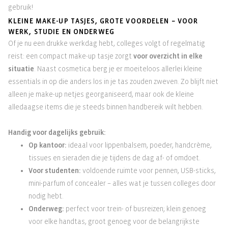
gebruik!
KLEINE MAKE-UP TASJES, GROTE VOORDELEN – VOOR
WERK, STUDIE EN ONDERWEG
Of je nu een drukke werkdag hebt, colleges volgt of regelmatig
reist: een compact make-up tasje zorgt
voor overzicht in elke
situatie
. Naast cosmetica berg je er moeiteloos allerlei kleine
essentials in op die anders los in je tas zouden zweven. Zo blijft niet
alleen je make-up netjes georganiseerd, maar ook de kleine
alledaagse items die je steeds binnen handbereik wilt hebben.
Handig voor dagelijks gebruik:
Op kantoor:
ideaal voor lippenbalsem, poeder, handcrème,
tissues en sieraden die je tijdens de dag af- of omdoet.
Voor studenten:
voldoende ruimte voor pennen, USB-sticks,
mini-parfum of concealer – alles wat je tussen colleges door
nodig hebt.
Onderweg:
perfect voor trein- of busreizen; klein genoeg
voor elke handtas, groot genoeg voor de belangrijkste