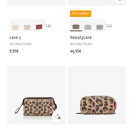
Bestseller
+14
+12
case 1
beautycase
leo macchiato
leo macchiato
Normale
9,95€
Normale
44,95€
prijs
prijs