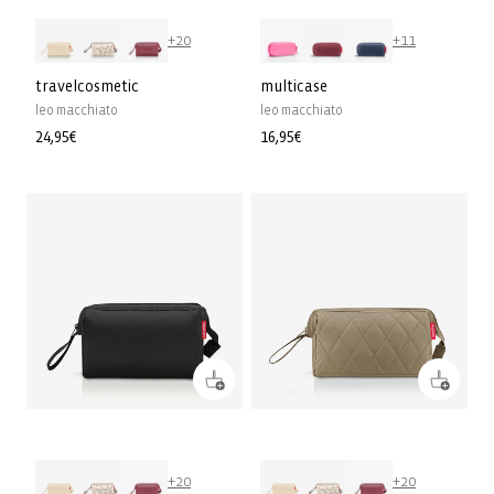
+20
+11
travelcosmetic
multicase
leo macchiato
leo macchiato
Normale
24,95€
Normale
16,95€
prijs
prijs
+20
+20