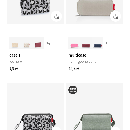
+14
+11
case 1
multicase
leo nero
herringbone sand
Normale
9,95€
Normale
16,95€
prijs
prijs