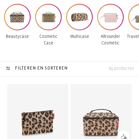
Beautycase
Cosmetic
Multicase
Allrounder
Trave
Case
Cosmetic
FILTEREN EN SORTEREN
84 producten