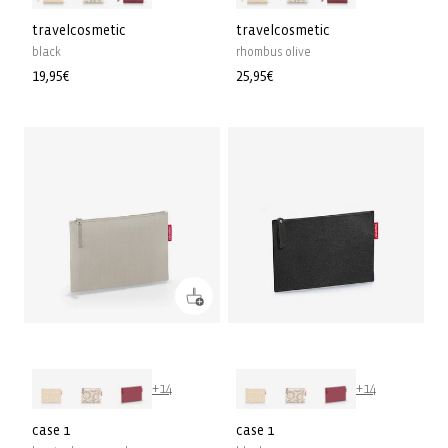
travelcosmetic
travelcosmetic
black
rhombus olive
Normale
19,95€
Normale
25,95€
prijs
prijs
+14
+14
case 1
case 1