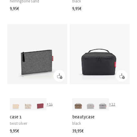
herringbone sand
black
Normale
9,95€
Normale
9,95€
prijs
prijs
+14
+12
case 1
beautycase
twist silver
black
Normale
9,95€
Normale
39,95€