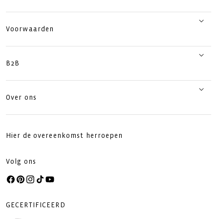
Voorwaarden
B2B
Over ons
Hier de overeenkomst herroepen
Volg ons
Facebook
Pinterest
Instagram
TikTok
YouTube
GECERTIFICEERD