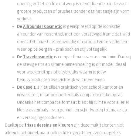
opening en het zachte ontwerp is er voldoende ruimte voor
grotere producten of brushes, zonder dat het tasje zijn vorm
verliest.
De
Allrounder Cosmetic
is geïnspireerd op de iconische
allrounder van reisenthel, met een verstevigd frame dat wijd
opent. Dit maakt het eenvoudig om producten te vinden en
weer op te bergen – praktisch en stijlvol tegelijk.
De
Travelcosmetic
is compact maar verrassend ruim. Dankzij
de stevige rits en slimme binnenindeling is dit model ideaal
voor weekendtrips of citybreaks waarin je jouw
beautyproducten overzichtelijk wilt meenemen.
De
Case 1
is niet alleen praktisch voor school, kantoor en
universiteit, maar ook perfect als compacte make-uptas.
Ondanks het compacte formaat biedt hij ruimte voor allerlei
kleine essentials – van pennen en schrijfwaren tot make-up
en verzorgingsproducten.
Dankzij de
frisse dessins en kleuren
zijn deze multitalenten niet
alleen functioneel, maar ook echte eyecatchers voor dagelijks