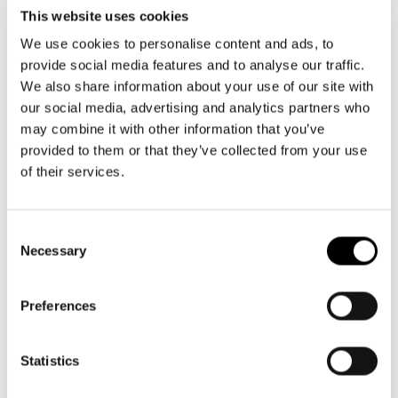
Door hun
slimme indeling
passen zelfs mascara, lippenstift, pincet
This website uses cookies
en mini-parfumflesjes moeiteloos naast je favoriete pennen of
We use cookies to personalise content and ads, to
notitieblokken. En dat zonder te rommelen – alles blijft netjes op zijn
provide social media features and to analyse our traffic.
plek dankzij de stevige vorm en praktische binnenvakken.
We also share information about your use of our site with
our social media, advertising and analytics partners who
Perfect voor wie veel onderweg is en niet wil inleveren op stijl of
may combine it with other information that you’ve
overzicht. Of je nu snel je make-up wilt bijwerken op het station,
provided to them or that they’ve collected from your use
onderweg naar een meeting bent of spontaan een weekendje weg
of their services.
plant – jouw make-up tasje is er altijd bij.
EEN MULTIFUNCTIONELE EN STIJLVOLLE MAKE-UP TAS VAN
Consent
REISENTHEL
Necessary
Selection
Wat onze make-up tasjes zo bijzonder maakt, is hun veelzijdigheid.
Ze zijn niet alleen een
must-have in iedere handtas
, maar ook een
slimme aanvulling op je reisuitrusting. In combinatie met een
Preferences
bijpassende
toilettas
of reistas vormen ze een perfect team voor
georganiseerde uitstapjes.
Statistics
Dankzij het
waterafstotende materiaal
blijven je spullen