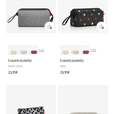
+20
+20
travelcosmetic
travelcosmetic
twist silver
dots
Normale
22,95€
Normale
19,95€
prijs
prijs