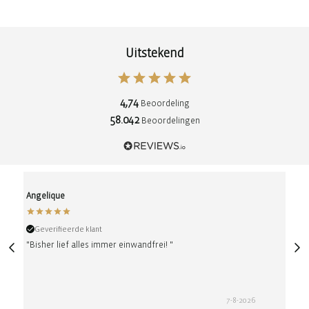
Uitstekend
4,74
Beoordeling
58.042
Beoordelingen
Angelique
Ano
Geverifieerde klant
Gev
"Bisher lief alles immer einwandfrei! "
"Sac 
coule
7-8-2026