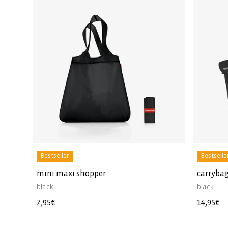
Bestseller
Bestselle
mini maxi shopper
carrybag
black
black
Normale
7,95€
Normal
14,95€
prijs
prijs