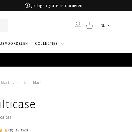
30 dagen gratis retourneren
Inloggen
Winkelwagen
NL
Taal
LUBVOORDELEN
COLLECTIES
black
multicase black
lticase
ca tas
(35 Reviews)