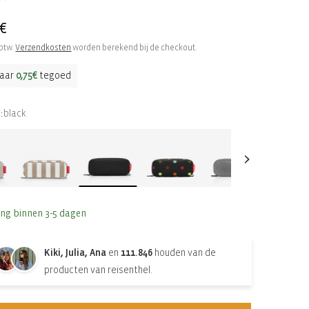
le
5€
 btw.
Verzendkosten
worden berekend bij de checkout.
aar
0,75€
tegoed
black
:
ing binnen 3-5 dagen
Kiki, Julia, Ana
en
111.846
houden van de
producten van reisenthel.