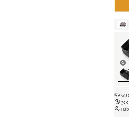
Grat
30 d
Hulp