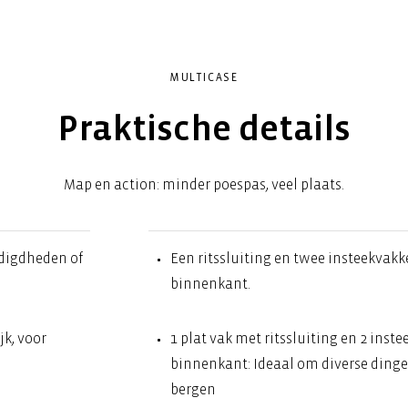
MULTICASE
Praktische details
Map en action: minder poespas, veel plaats.
odigdheden of
Een ritssluiting en twee insteekvak
binnenkant.
jk, voor
1 plat vak met ritssluiting en 2 inst
binnenkant: Ideaal om diverse dinge
bergen