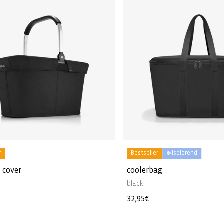
r
Bestseller
❄️ Isolerend
 cover
coolerbag
black
e
Normale
32,95€
prijs