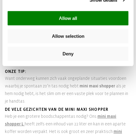
zetten met een flexibele band. Als hij gebruikt moet worden, heeft
hij een royale inhoud van 15 liter. Dankzij de twee extra lange
handvatten kan hij niet alleen in de hand, maar ook gemakkelijk over
Allow all
de schouder worden gedragen.
Gebruik jij zo’n boodschappentas
mini maxi shopper
van reisenthel,
Allow selection
je bent altijd verrast hoeveel je erin kunt passen. En afgezien van
het milieuaspect – één stoffen zak vervangt ongeveer 1.000 plastic
Deny
zakken – lijkt het erop
mini maxi-shopper
veel mooier en van
hogere kwaliteit dan een gekreukt plastic zakje.
ONZE TIP:
Want onderweg kunnen zich vaak ongeplande situaties voordoen
waarbij je spontaan zo’n tas nodig hebt
mini maxi shopper
als je
hem nodig hebt, is het slim om er een vaste plek voor te plannen in
je handtas.
DE VELE GEZICHTEN VAN DE MINI MAXI SHOPPER
Heb je een grotere boodschappentas nodig? Ons
mini maxi
shopper L
heeft zelfs een inhoud van 22 liter en kan in een aparte
koffer worden verpakt. Het is ook groot en zeer praktisch
mini