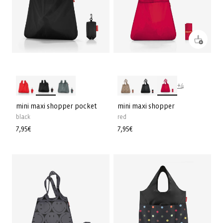
+4
mini maxi shopper pocket
mini maxi shopper
black
red
Normale
7,95€
Normale
7,95€
prijs
prijs