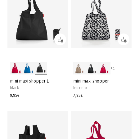
+4
mini maxi shopper L
mini maxi shopper
black
leo nero
Normale
9,95€
Normale
7,95€
prijs
prijs