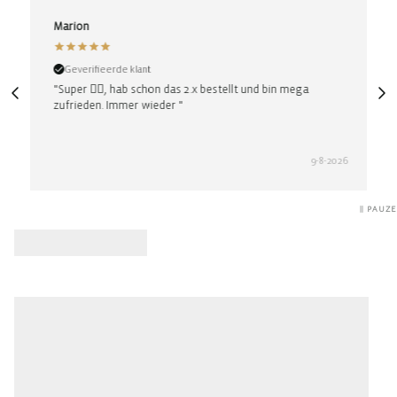
Marion
Cars
Geverifieerde klant
Gev
"Super 👍🏼, hab schon das 2.x bestellt und bin mega
"Das 
zufrieden. Immer wieder "
hat s
9-8-2026
PAUZE