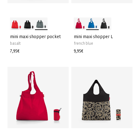
mini maxi shopper pocket
mini maxi shopper L
basalt
french blue
Normale
7,95€
Normale
9,95€
prijs
prijs