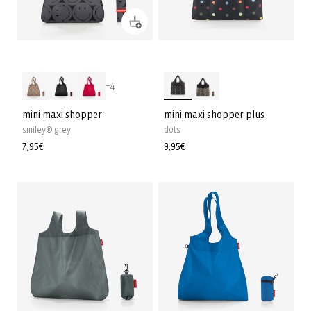
+4
mini maxi shopper
mini maxi shopper plus
smiley® grey
dots
Normale
7,95€
Normale
9,95€
prijs
prijs