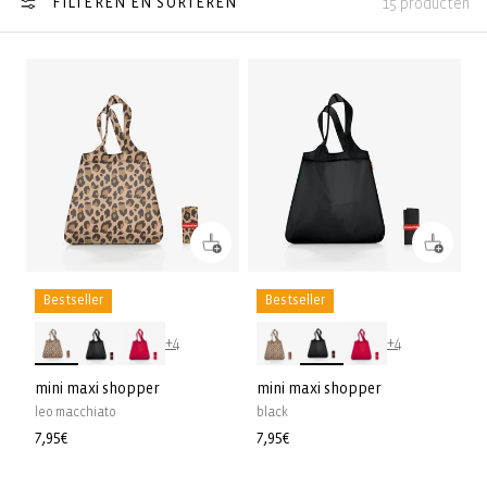
FILTEREN EN SORTEREN
15 producten
Bestseller
Bestseller
+4
+4
mini maxi shopper
mini maxi shopper
leo macchiato
black
Normale
7,95€
Normale
7,95€
prijs
prijs