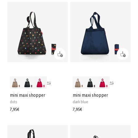
+4
+4
mini maxi shopper
mini maxi shopper
dots
dark blue
Normale
7,95€
Normale
7,95€
prijs
prijs