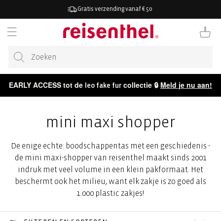
AAR DE
Gratis verzending vanaf € 50
ONTENT
Winkelwag
EARLY ACCESS tot de
collectie 🔒
Meld je nu aan!
leo fake fur
mini maxi shopper
De enige echte: boodschappentas met een geschiedenis -
de mini maxi-shopper van reisenthel maakt sinds 2001
indruk met veel volume in een klein pakformaat. Het
beschermt ook het milieu, want elk zakje is zo goed als
1.000 plastic zakjes!