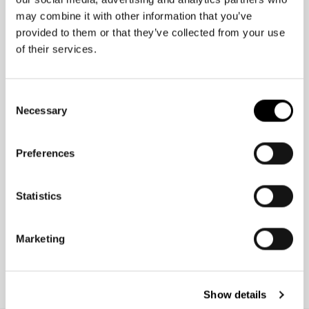
€10 korting voor jou
may combine it with other information that you’ve
Schrijf je in voor de nieuwsbrief en ontdek als eerste nieuwe stijlen
provided to them or that they’ve collected from your use
en exclusieve aanbiedingen.
of their services.
Consent
Necessary
Selection
Geboortedatum (optioneel):
Preferences
Statistics
PAK JE €10 KORTING
Je kunt je op elk moment afmelden. Meer informatie in onze
Marketing
privacyverklaring
. De kortingscode is inwisselbaar vanaf €40
bestelwaarde, 14 dagen geldig en niet te combineren met andere
acties.
Show details