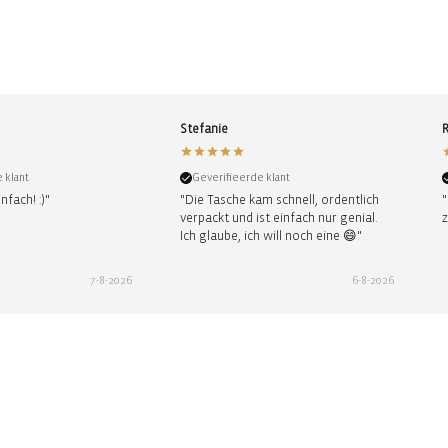
Stefanie
 klant
Geverifieerde klant
nfach! :)"
"Die Tasche kam schnell, ordentlich
"
verpackt und ist einfach nur genial.
z
Ich glaube, ich will noch eine 😄"
7-8-2026
6-8-2026