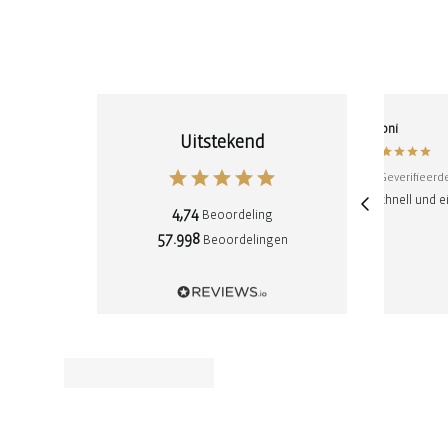
Gülay
Leoni
Uitstekend
Geverifieerde klant
Geverifieerde
ais déçue
"Schnelle Lieferung "
"Schnell und ei
4,74
Beoordeling
57.998
Beoordelingen
7-8-2026
7-8-2026