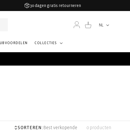
30 dagen gratis retourneren
Inloggen
Winkelwagen
NL
Taal
LUBVOORDELEN
COLLECTIES
SORTEREN:
Best verkopende
0 producten