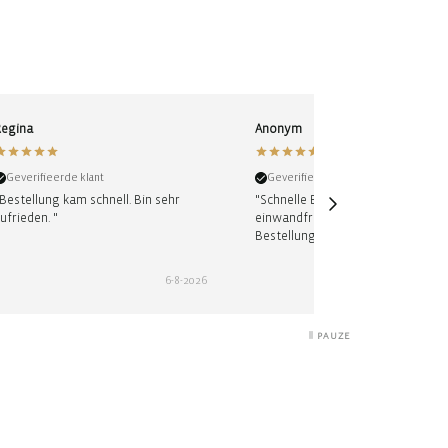
Regina
Anonym
Geverifieerde klant
Geverifieerde klant
Bestellung kam schnell. Bin sehr
"Schnelle Bearbeitung und
ufrieden. "
einwandfreie Lieferung der
Bestellung. Immer wieder gerne!"
6-8-2026
6-8-
PAUZE