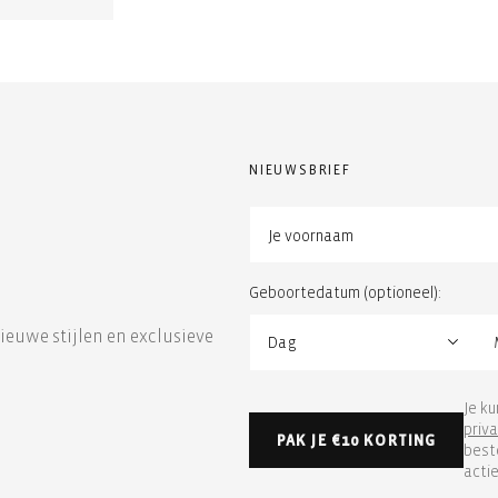
NIEUWSBRIEF
Geboortedatum (optioneel):
nieuwe stijlen en exclusieve
Je k
priv
PAK JE €10 KORTING
best
actie