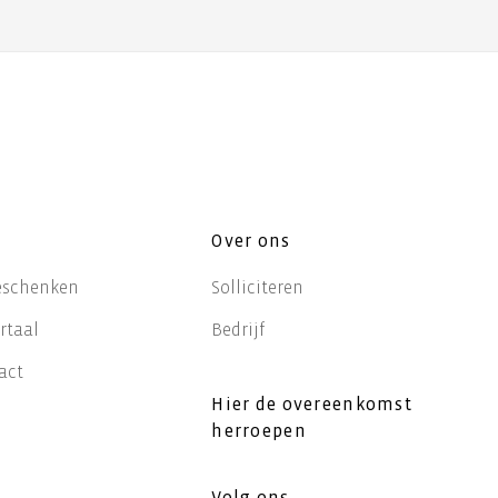
Over ons
eschenken
Solliciteren
rtaal
Bedrijf
act
Hier de overeenkomst
herroepen
Volg ons