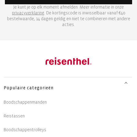
Je kunt je op elk moment afmelden. Meer informatie in onze
privacyverklaring
. De kortingscode is inwisselbaar vanaf €40
bestelwaarde, 14 dagen geldig en niet te combineren met andere
acties.
Populaire categorieën
Boodschappenmanden
Reistassen
Boodschappentrolleys