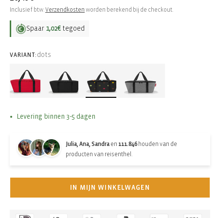
prijs
Inclusief btw.
Verzendkosten
worden berekend bij de checkout.
Spaar
1,02€
tegoed
dots
VARIANT:
Levering binnen 3-5 dagen
Julia, Ana, Sandra
en
111.846
houden van de
producten van reisenthel.
IN MIJN WINKELWAGEN