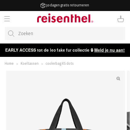
AAR DE
30 dagen gratis retourneren
ONTENT
Winkelwag
EARLY ACCESS tot de
collectie 🔒
Meld je nu aan!
leo fake fur
Home
Koeltassen
coolerbag XS dots
ECT NAAR
CTINFORMATIE