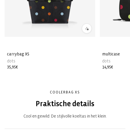
carrybag XS
multicase
dots
dots
Normale
35,95€
Normale
14,95€
prijs
prijs
COOLERBAG XS
Praktische details
Cool en gewild: De stijlvolle koeltas in het klein.