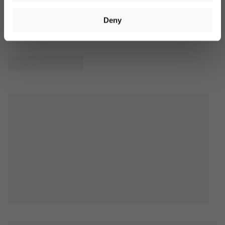
Produktbewertungen
€40. Valid for 14 days. Cannot be combined with other offers.
Deny