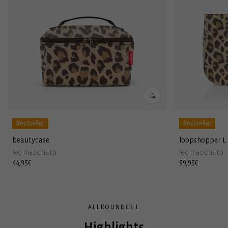
Bestseller
Bestseller
beautycase
loopshopper L
leo macchiato
leo macchiato
Normaler
44,95€
Normaler
59,95€
Preis
Preis
ALLROUNDER L
Highlights