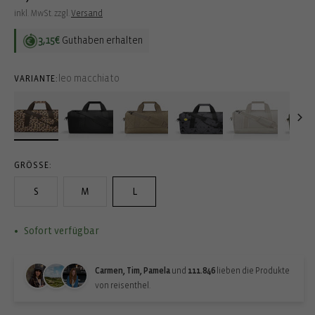
Preis
inkl. MwSt. zzgl.
Versand
3,15€
Guthaben erhalten
leo macchiato
VARIANTE:
GRÖSSE:
S
M
L
Sofort verfügbar
Carmen, Tim, Pamela
und
111.846
lieben die Produkte
von reisenthel.