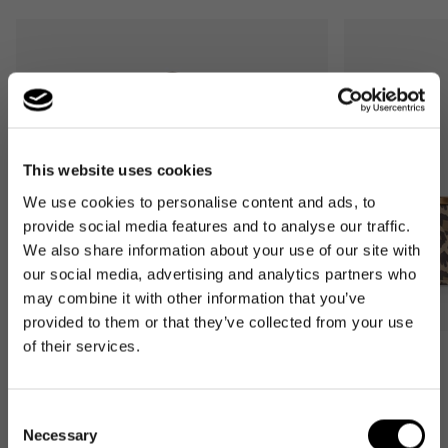
This website uses cookies
We use cookies to personalise content and ads, to
provide social media features and to analyse our traffic.
We also share information about your use of our site with
our social media, advertising and analytics partners who
may combine it with other information that you’ve
provided to them or that they’ve collected from your use
of their services.
Bestseller
Bestseller
carrybag
carrybag XS
Consent
leo macchiato
leo macchiato
Necessary
Normaler
59,95€
Normaler
37,95€
Selection