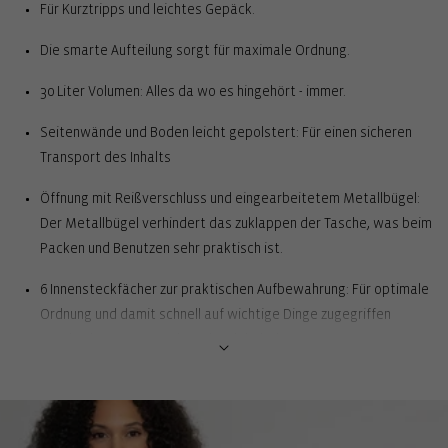
Für Kurztripps und leichtes Gepäck.
Die smarte Aufteilung sorgt für maximale Ordnung.
30 Liter Volumen: Alles da wo es hingehört - immer.
Seitenwände und Boden leicht gepolstert: Für einen sicheren
Transport des Inhalts
Öffnung mit Reißverschluss und eingearbeitetem Metallbügel:
Der Metallbügel verhindert das zuklappen der Tasche, was beim
Packen und Benutzen sehr praktisch ist.
6 Innensteckfächer zur praktischen Aufbewahrung: Für optimale
Ordnung und damit schnell auf wichtige Dinge zugegriffen
werden kann, z.B. Handy und Ladekabel
Tragegurt mit komfortabel gepolsterter Schulterauflage: Für
bequemes Tragen über der Schulter
2 Tragehenkel mit Griffpolster: Dadurch sehr angenehm als