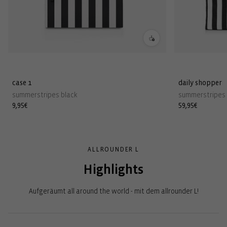
case 1
daily shopper
summerstripes black
summerstripes 
Normaler
9,95€
Normaler
59,95€
Preis
Preis
ALLROUNDER L
Highlights
Aufgeräumt all around the world - mit dem allrounder L!