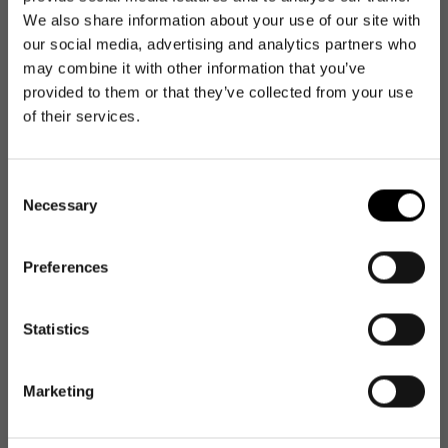
We also share information about your use of our site with
our social media, advertising and analytics partners who
may combine it with other information that you’ve
4.80
New content loaded
provided to them or that they’ve collected from your use
Basierend auf 5 Bewertungen
of their services.
Bewertung schreiben
Consent
Necessary
Selection
Suchen:
Sortieren
Preferences
NEWSLETTER
Newsletter
Produktbewertungen
Statistics
Get 10€ off your first
order
Marketing
E-Mail