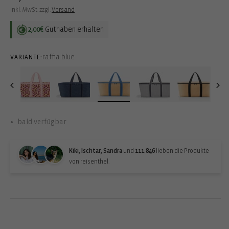
Preis
inkl. MwSt. zzgl.
Versand
2,00€
Guthaben erhalten
raffia blue
VARIANTE:
bald verfügbar
Kiki, Ischtar, Sandra
und
111.846
lieben die Produkte
von reisenthel.
Back-in-stock-subscription
Erhalte eine Benachrichtigung, wenn der Artikel wieder verfügbar
ist: