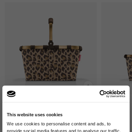
Bestseller
Bestseller
carrybag
carrybag XS
This website uses cookies
leo macchiato
leo macchiato
We use cookies to personalise content and ads, to
Normaler
59,95€
Normaler
37,95€
provide social media features and to analyse our traffic.
Preis
Preis