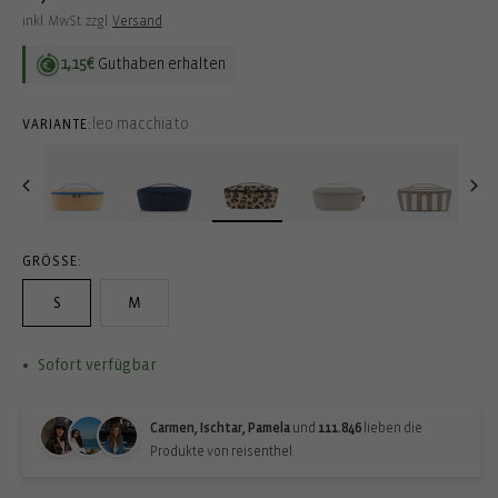
Preis
inkl. MwSt. zzgl.
Versand
1,15€
Guthaben erhalten
leo macchiato
VARIANTE:
GRÖSSE:
S
M
Sofort verfügbar
Carmen, Ischtar, Pamela
und
111.846
lieben die
Produkte von reisenthel.