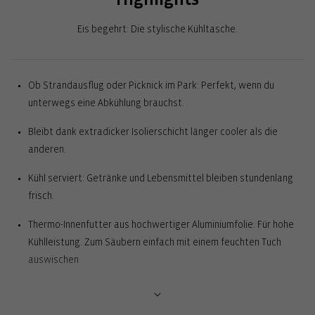
Eis begehrt: Die stylische Kühltasche.
Ob Strandausflug oder Picknick im Park: Perfekt, wenn du
unterwegs eine Abkühlung brauchst.
Bleibt dank extradicker Isolierschicht länger cooler als die
anderen.
Kühl serviert: Getränke und Lebensmittel bleiben stundenlang
frisch.
Thermo-Innenfutter aus hochwertiger Aluminiumfolie: Für hohe
Kühlleistung. Zum Säubern einfach mit einem feuchten Tuch
auswischen
Tragegriff auf dem Deckel: Bequem mitzuehmen