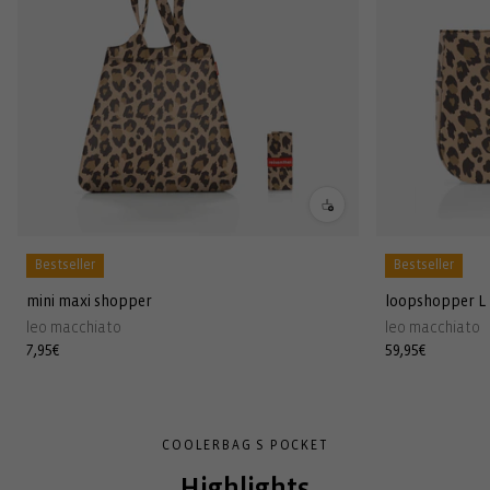
Bestseller
Bestseller
mini maxi shopper
loopshopper L
leo macchiato
leo macchiato
Normaler
7,95€
Normaler
59,95€
Preis
Preis
COOLERBAG S POCKET
Highlights