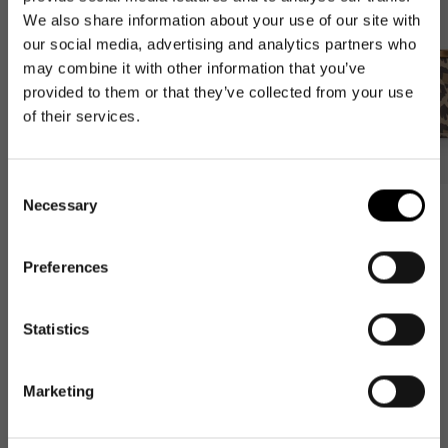
We also share information about your use of our site with
our social media, advertising and analytics partners who
may combine it with other information that you’ve
provided to them or that they’ve collected from your use
of their services.
Consent
Necessary
Selection
Bestseller
Bestseller
carrybag
carrybag XS
Preferences
leo macchiato
leo macchiato
NEWSLETTER
Normaler
59,95€
Normaler
37,95€
Preis
Newsletter
Preis
Statistics
Get 10€ off your first
order
Marketing
New content loaded
E-Mail