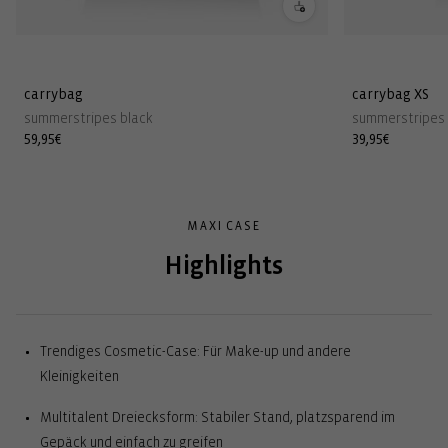
carrybag
carrybag XS
summerstripes black
summerstripes 
Normaler
59,95€
Normaler
39,95€
Preis
Preis
MAXI CASE
Highlights
Trendiges Cosmetic-Case: Für Make-up und andere
Kleinigkeiten
Multitalent Dreiecksform: Stabiler Stand, platzsparend im
Gepäck und einfach zu greifen