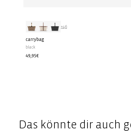
+46
carrybag
black
Regular
49,95€
price
Das könnte dir auch g