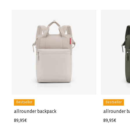
Bestseller
Bestseller
allrounder backpack
allrounder 
Regular
89,95€
Regular
89,95€
price
price