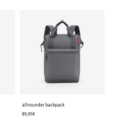
allrounder backpack
Regular
89,95€
price