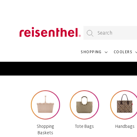
KIP TO
4.7/5 from 50,000+ reviews
ONTENT
SHOPPING
COOLERS
Shopping
Tote Bags
Handbags
Baskets