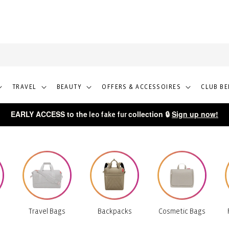
Free shipping over 50€ in the EU, 100€ worldwide
TRAVEL
BEAUTY
OFFERS & ACCESSOIRES
CLUB BE
EARLY ACCESS to the
collection 🔒
Sign up now!
leo fake fur
Travel Bags
Backpacks
Cosmetic Bags