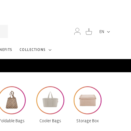
30-day free returns
Log
Cart
EN
Language
in
NEFITS
COLLECTIONS
Foldable Bags
Cooler Bags
Storage Box