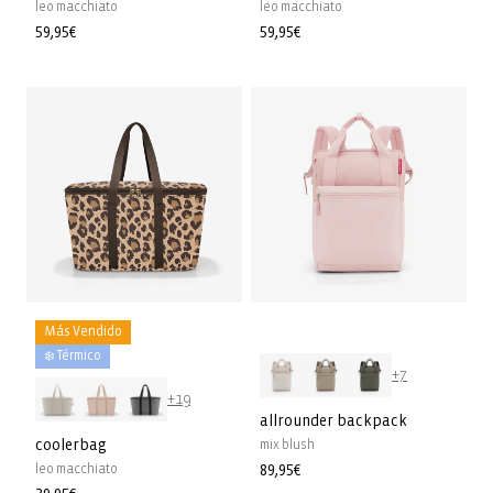
leo macchiato
leo macchiato
Precio
59,95€
Precio
59,95€
habitual
habitual
Más Vendido
❄️ Térmico
+7
+19
allrounder backpack
coolerbag
mix blush
leo macchiato
Precio
89,95€
habitual