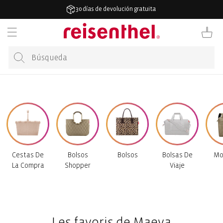
ECTAMENTE
30 días de devolución gratuita
CONTENIDO
Carrito
Cestas De
Bolsos
Bolsos
Bolsas De
Mo
La Compra
Shopper
Viaje
Les favoris de Maeva