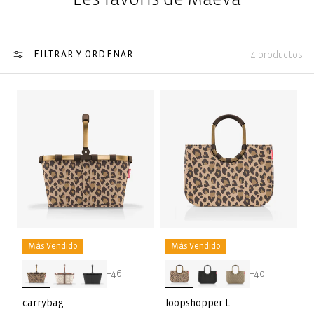
FILTRAR Y ORDENAR
4 productos
Más Vendido
Más Vendido
+46
+40
carrybag
loopshopper L