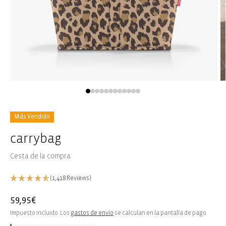
Abrir
Ab
elemento
e
multimedia
m
1
2
en
e
Más Vendido
una
u
ventana
v
carrybag
modal
m
Cesta de la compra
(1,418 Reviews)
Precio
59,95€
habitual
Impuesto incluido. Los
gastos de envío
se calculan en la pantalla de pago.