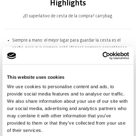
Highlights
¿El superlativo de cesta de la compra? carrybag.
Siempre a mano: el mejor lugar para guardar la cesta es el
coche, para que siempre esté ahí para compras espontáneas.
Mucho espacio de almacenamiento: ideal para ir de compras,
incluye un práctico bolsillo interior para guardar las llaves y el
móvil.
This website uses cookies
We use cookies to personalise content and ads, to
Gran comodidad de uso: el asa con revestimiento acolchado se
provide social media features and to analyse our traffic.
adapta perfectamente a la mano o al pliegue del codo.
We also share information about your use of our site with
Estructura de aluminio resistente: Firmeza y diseño llamativo
our social media, advertising and analytics partners who
may combine it with other information that you’ve
Asa con revestimiento blando que se pliega: Así la cesta se
provided to them or that they’ve collected from your use
puede llevar cómodamente en el brazo o en la mano y se puede
of their services.
guardar en el coche sin complicaciones