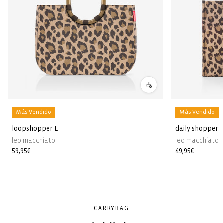
Más Vendido
Más Vendido
loopshopper L
daily shopper
leo macchiato
leo macchiato
Precio
59,95€
Precio
49,95€
habitual
habitual
CARRYBAG