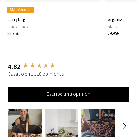
Más Vendido
carrybag
organizer
black black
black
Precio
55,95€
Precio
29,95€
habitual
habitual
4.82
New content loaded
Basado en 1,418 opiniones
Escribe una opinión