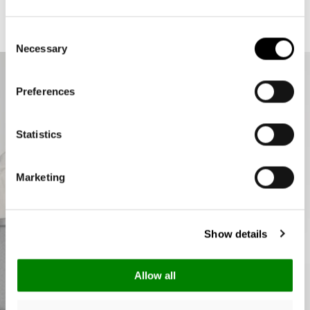
Un bolsillo interior con cremallera: Para guardar el móvil,
Consent
monedas, las llaves o la lista de la compra
Necessary
Selection
Base fija con patas para que no toque el suelo: Para proteger
contra la suciedad y la humedad del suelo
Preferences
Accesorio opcional: carrybag cover: Como protección y
Statistics
seguridad frente a la intemperie
Marketing
Show details
Allow all