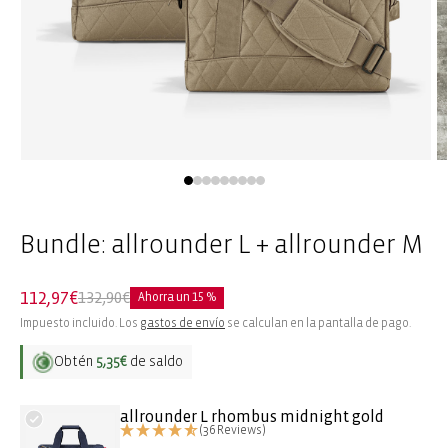
Abrir
Ab
elemento
e
multimedia
m
1
2
en
e
Bundle: allrounder L + allrounder M
una
u
ventana
v
modal
m
112,97€
132,90€
Ahorra un 15 %
Precio
Precio
Impuesto incluido. Los
gastos de envío
se calculan en la pantalla de pago.
de
habitual
oferta
Obtén
5,35€
de saldo
allrounder L rhombus midnight gold
(36 Reviews)