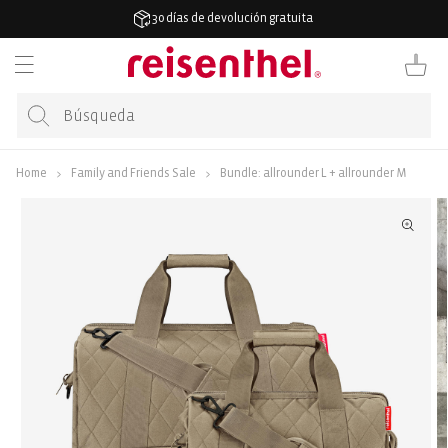
ECTAMENTE
30 días de devolución gratuita
CONTENIDO
Carrito
Home
Family and Friends Sale
Bundle: allrounder L + allrounder M
ECTAMENTE
A
ORMACIÓN
DUCTO