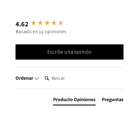
4.62
New content loaded
Basado en 13 opiniones
Escribe una opinión
Buscar:
Ordenar
Producto Opiniones
Preguntas