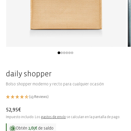
Abrir
Ab
elemento
e
multimedia
m
1
2
en
e
una
u
daily shopper
ventana
v
modal
m
Bolso shopper moderno y recto para cualquier ocasión
(13 Reviews)
Precio
52,95€
habitual
Impuesto incluido. Los
gastos de envío
se calculan en la pantalla de pago.
Obtén
2,65€
de saldo