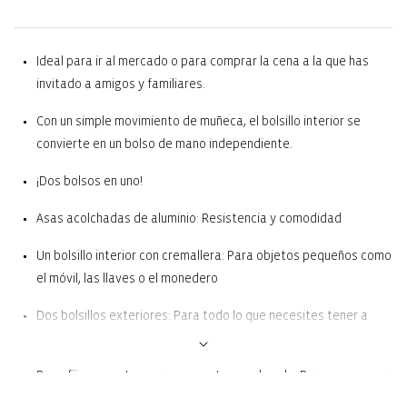
Ideal para ir al mercado o para comprar la cena a la que has
invitado a amigos y familiares.
Con un simple movimiento de muñeca, el bolsillo interior se
convierte en un bolso de mano independiente.
¡Dos bolsos en uno!
Asas acolchadas de aluminio: Resistencia y comodidad
Un bolsillo interior con cremallera: Para objetos pequeños como
el móvil, las llaves o el monedero
Dos bolsillos exteriores: Para todo lo que necesites tener a
mano, como la lista de la compra o una nota
Base fija con patas para que no toque el suelo: Para una mayor
estabilidad y protección contra la suciedad y la humedad