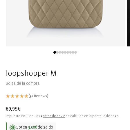
Abrir
Ab
elemento
e
multimedia
m
1
2
en
e
una
u
loopshopper M
ventana
v
modal
m
Bolsa de la compra
(57 Reviews)
Precio
69,95€
habitual
Impuesto incluido. Los
gastos de envío
se calculan en la pantalla de pago.
Obtén
3,50€
de saldo