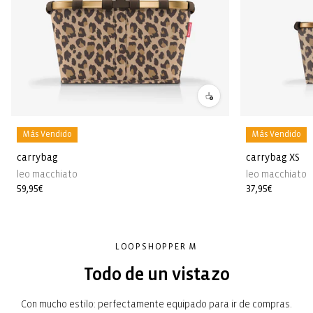
Más Vendido
Más Vendido
carrybag
carrybag XS
leo macchiato
leo macchiato
Precio
59,95€
Precio
37,95€
habitual
habitual
LOOPSHOPPER M
Todo de un vistazo
Con mucho estilo: perfectamente equipado para ir de compras.