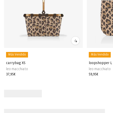
Más Vendido
Más Vendido
carrybag XS
loopshopper L
leo macchiato
leo macchiato
Precio
37,95€
Precio
59,95€
habitual
habitual