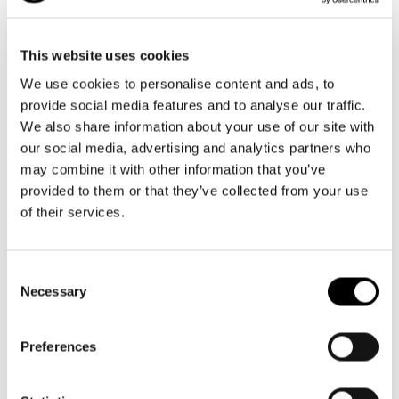
This website uses cookies
We use cookies to personalise content and ads, to
provide social media features and to analyse our traffic.
MINI MAXI RAINCOAT
We also share information about your use of our site with
Características importantes
our social media, advertising and analytics partners who
may combine it with other information that you’ve
provided to them or that they’ve collected from your use
of their services.
Capa de lluvia oversize y ultraligera: Perfecto para llevar
contigo
Consent
Talla única
Necessary
Selection
Columna de agua de al menos 7.000 mm: Impermeable para el
uso diario y al aire libre
Preferences
Capucha con banda elástica: Para un ajuste aún mejor