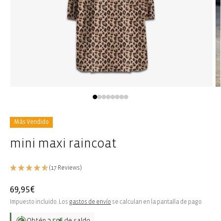
Abrir
Ab
elemento
e
multimedia
m
1
2
en
e
Más Vendido
una
u
ventana
v
mini maxi raincoat
modal
m
(17 Reviews)
Precio
69,95€
habitual
Impuesto incluido. Los
gastos de envío
se calculan en la pantalla de pago.
Obtén
3,50€
de saldo