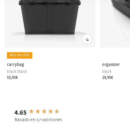
Más Vendido
carrybag
organizer
black black
black
Precio
55,95€
Precio
29,95€
habitual
habitual
4.65
New content loaded
Basado en 17 opiniones