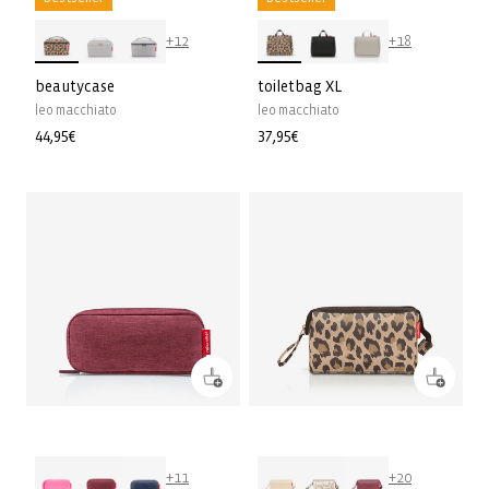
+12
+18
beautycase
toiletbag XL
leo macchiato
leo macchiato
Prix
44,95€
Prix
37,95€
habituel
habituel
+11
+20