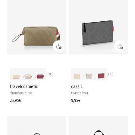
+20
+14
travelcosmetic
case 1
rhombus olive
twist silver
Prix
25,95€
Prix
9,95€
habituel
habituel