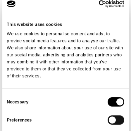
This website uses cookies
We use cookies to personalise content and ads, to
provide social media features and to analyse our traffic.
+11
+14
We also share information about your use of our site with
our social media, advertising and analytics partners who
multicase
case 1
may combine it with other information that you’ve
herringbone sand
dots
provided to them or that they’ve collected from your use
Prix
16,95€
Prix
9,95€
of their services.
habituel
habituel
Consent
Necessary
Selection
Preferences