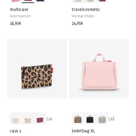
multicase
travelcosmetic
twist maroon
leo macchiato
Prix
16,95€
Prix
24,95€
habituel
habituel
+14
+18
case 1
toiletbag XL