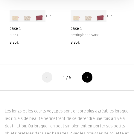
+14
+14
case 1
case 1
black
herringbone sand
Prix
9,95€
Prix
9,95€
habituel
habituel
1
/
6
Les longs et les courts voyages sont encore plus agréables lorsque
les rituels de beauté permettent de se détendre une fois arrivé à
destination. Ou lorsque l'on peut simplement emporter ses petits
objets préférés dans ses bagages. Avec les trousses de toilette et