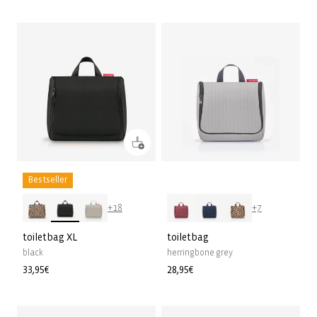
habituel
habituel
Bestseller
+18
+7
toiletbag XL
toiletbag
black
herringbone grey
Prix
33,95€
Prix
28,95€
habituel
habituel