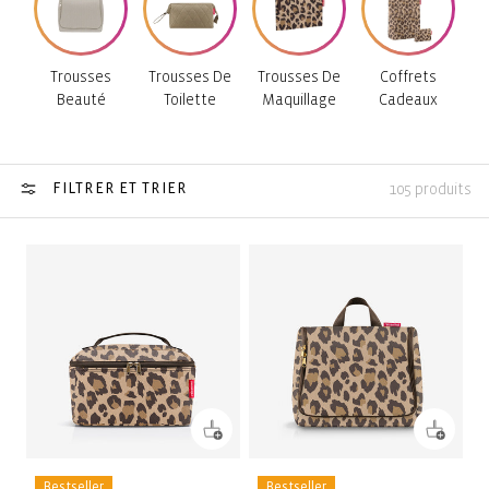
Trousses
Trousses De
Trousses De
Coffrets
Beauté
Toilette
Maquillage
Cadeaux
FILTRER ET TRIER
105 produits
Bestseller
Bestseller