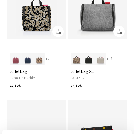
+7
+18
toiletbag
toiletbag XL
baroque marble
twist silver
Prix
25,95€
Prix
37,95€
habituel
habituel