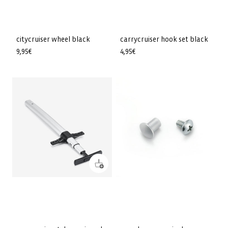
citycruiser wheel black
carrycruiser hook set black
Prix
9,95€
Prix
4,95€
habituel
habituel