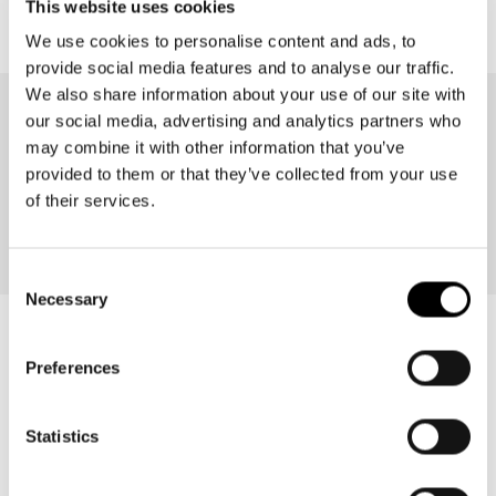
This website uses cookies
habituel
habituel
We use cookies to personalise content and ads, to
provide social media features and to analyse our traffic.
We also share information about your use of our site with
Excellent
our social media, advertising and analytics partners who
may combine it with other information that you’ve
provided to them or that they’ve collected from your use
4,74
Note
of their services.
58 137
Avis
Consent
Necessary
Selection
Melanie
A
Preferences
"
Client vérifié
"Der Kauf war sehr unkompliziert und die Lieferung
Statistics
erfolgte sehr schnell."