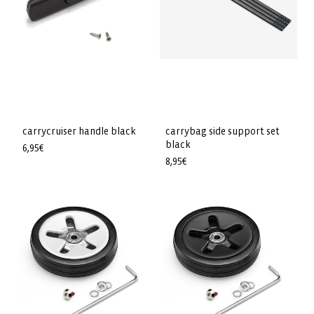
carrycruiser handle black
carrybag side support set
black
Prix
6,95€
Prix
8,95€
habituel
habituel