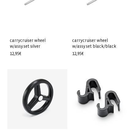
carrycruiser wheel
carrycruiser wheel
w/assy.set silver
w/assy.set black/black
Prix
12,95€
Prix
12,95€
habituel
habituel