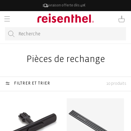
RECTEMENT
Livraison offerte dès 40€
 CONTENU
Panier
Pièces de rechange
FILTRER ET TRIER
10 produits