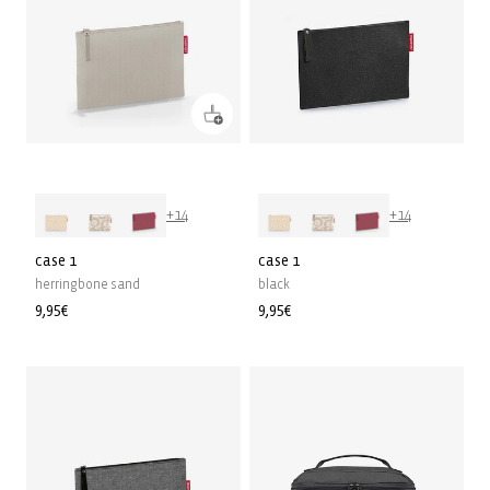
+14
+14
case 1
case 1
herringbone sand
black
Prix
9,95€
Prix
9,95€
habituel
habituel