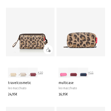
habituel
habituel
+20
+11
travelcosmetic
multicase
leo macchiato
leo macchiato
Prix
24,95€
Prix
16,95€
habituel
habituel