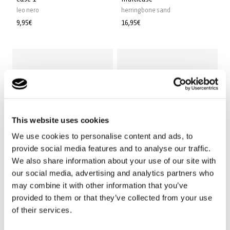
leo nero
herringbone sand
Prix
9,95€
Prix
16,95€
habituel
habituel
This website uses cookies
We use cookies to personalise content and ads, to
provide social media features and to analyse our traffic.
We also share information about your use of our site with
our social media, advertising and analytics partners who
+20
+14
may combine it with other information that you’ve
provided to them or that they’ve collected from your use
travelcosmetic
case 1
of their services.
leo nero
smiley® grey
Prix
19,95€
Prix
11,95€