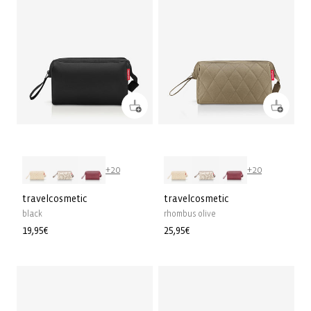
+20
+20
travelcosmetic
travelcosmetic
black
rhombus olive
Prix
19,95€
Prix
25,95€
habituel
habituel