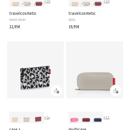
+20
+20
travelcosmetic
travelcosmetic
twist silver
dots
Prix
22,95€
Prix
19,95€
habituel
habituel
+14
+11
case 1
multicase