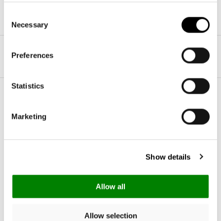
habituel
habituel
Consent
Necessary
Selection
Preferences
1
/
4
Statistics
SACS COSMÉTIQUES POUR LE QUOTIDIEN – COMPACTS,
Marketing
BIEN AGENCÉS, TOUJOURS À PORTÉE DE MAIN
Un bon
sac cosmétique
vous facilite la vie : il permet de séparer
poudre, rouge à lèvres et mini-produits de soin de votre trousseau
Show details
de clés et de votre smartphone, évitant ainsi tout incident dans
l'intérieur de votre sac. Nos
pochettes de maquillage
sont
délibérément compactes, conservent leur forme et peuvent être
Allow all
remplies intuitivement grâce à leur ouverture claire. Vous trouvez
ainsi ce que vous cherchez sans fouiller et sans perdre de temps. Si
Allow selection
vous souhaitez plus d'espace de rangement pour vos accessoires