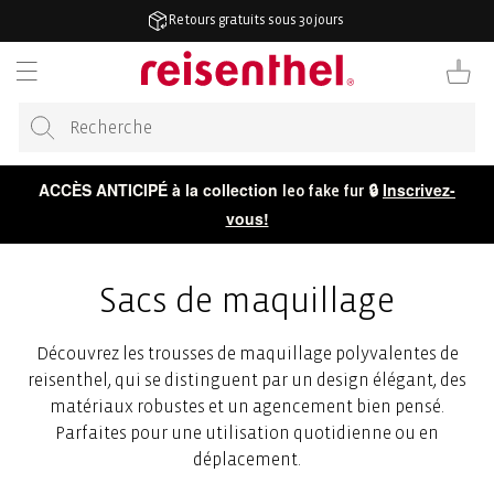
RECTEMENT
4,7/5 sur plus de 50 000 avis
 CONTENU
Panier
ACCÈS ANTICIPÉ à la collection
🔒
Inscrivez-
leo fake fur
vous!
Sacs de maquillage
Découvrez les trousses de maquillage polyvalentes de
reisenthel, qui se distinguent par un design élégant, des
matériaux robustes et un agencement bien pensé.
Parfaites pour une utilisation quotidienne ou en
déplacement.