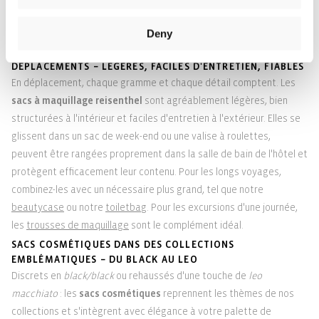
quotidiens ou professionnels, vous trouverez des modèles adaptés
dans notre catégorie
Sacs pour femmes
.
Deny
SACS COSMÉTIQUES POUR LES VOYAGES ET LES
DÉPLACEMENTS – LÉGÈRES, FACILES D'ENTRETIEN, FIABLES
En déplacement, chaque gramme et chaque détail comptent. Les
sacs à maquillage reisenthel
sont agréablement légères, bien
structurées à l'intérieur et faciles d'entretien à l'extérieur. Elles se
glissent dans un sac de week-end ou une valise à roulettes,
peuvent être rangées proprement dans la salle de bain de l'hôtel et
protègent efficacement leur contenu. Pour les longs voyages,
combinez-les avec un nécessaire plus grand, tel que notre
beautycase
ou notre
toiletbag
. Pour les excursions d'une journée,
les
trousses de maquillage
sont le complément idéal.
SACS COSMÉTIQUES DANS DES COLLECTIONS
EMBLÉMATIQUES – DU BLACK AU LEO
Discrets en
black/black
ou rehaussés d'une touche de
leo
macchiato
: les
sacs cosmétiques
reprennent les thèmes de nos
collections et s'intègrent avec élégance à votre palette de