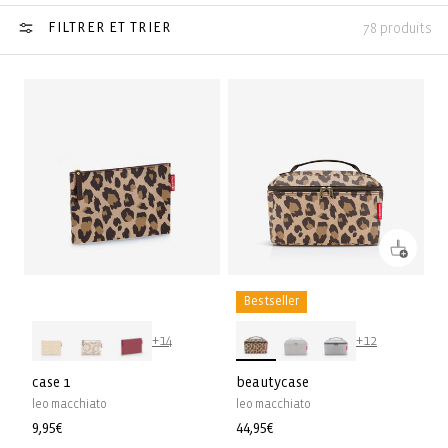
FILTRER ET TRIER
78 produits
Bestseller
+14
+12
case 1
beautycase
leo macchiato
leo macchiato
Prix
9,95€
Prix
44,95€