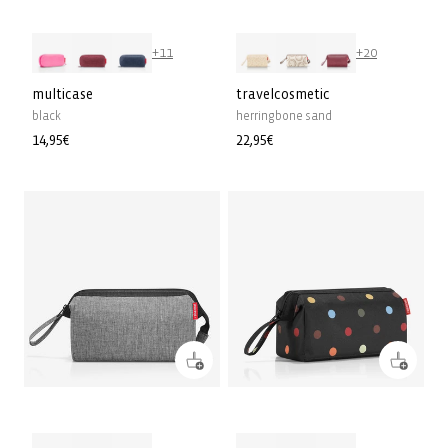
+11
+20
multicase
travelcosmetic
black
herringbone sand
Prix
14,95€
Prix
22,95€
habituel
habituel