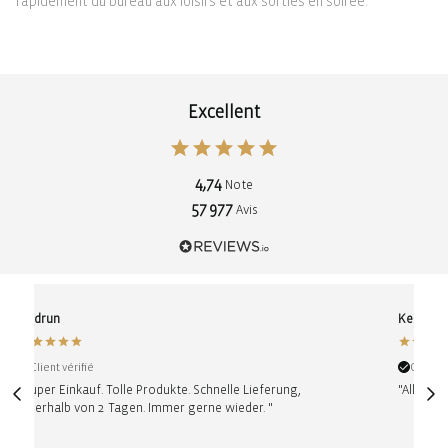
rapidement du bureau aux loisirs et aux sorties en soirée.
Excellent
4,74
Note
57 977
Avis
Gudrun
Kerstin
Client vérifié
Client v
"Super Einkauf. Tolle Produkte. Schnelle Lieferung,
"Alles p
innerhalb von 2 Tagen. Immer gerne wieder. "