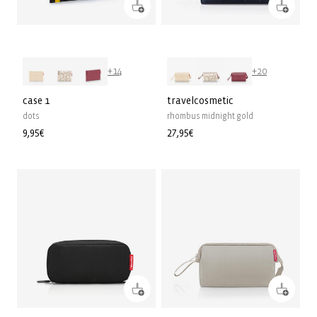
+14
+20
case 1
travelcosmetic
dots
rhombus midnight gold
Prix
9,95€
Prix
27,95€
habituel
habituel