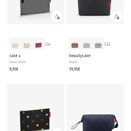
+14
+12
case 1
beautycase
twist silver
black
Prix
9,95€
Prix
39,95€
habituel
habituel