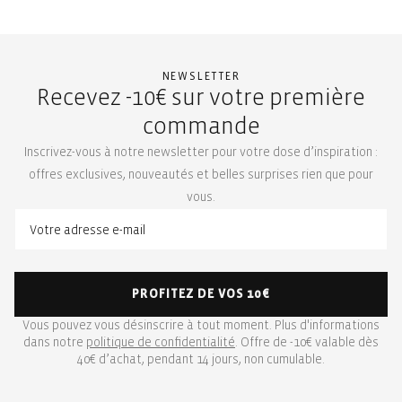
NEWSLETTER
Recevez -10€ sur votre première
commande
Inscrivez-vous à notre newsletter pour votre dose d’inspiration :
offres exclusives, nouveautés et belles surprises rien que pour
vous.
PROFITEZ DE VOS 10€
Vous pouvez vous désinscrire à tout moment. Plus d'informations
dans notre
politique de confidentialité
. Offre de -10€ valable dès
40€ d’achat, pendant 14 jours, non cumulable.