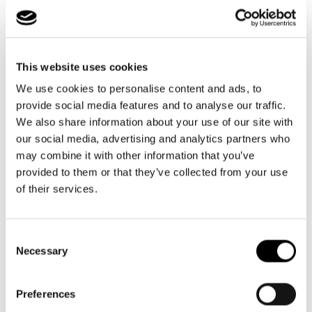
This website uses cookies
+20
+1
We use cookies to personalise content and ads, to
allrounder M
allrounder S pocket
provide social media features and to analyse our traffic.
dots
black
We also share information about your use of our site with
Prix
42,95€
Prix
42,95€
our social media, advertising and analytics partners who
habituel
habituel
may combine it with other information that you’ve
provided to them or that they’ve collected from your use
of their services.
Consent
Necessary
Selection
Preferences