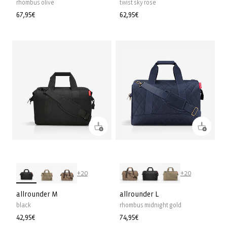
rhombus olive
twist sky rose
Prix
67,95€
Prix
62,95€
habituel
habituel
+20
+20
allrounder M
allrounder L
black
rhombus midnight gold
Prix
42,95€
Prix
74,95€