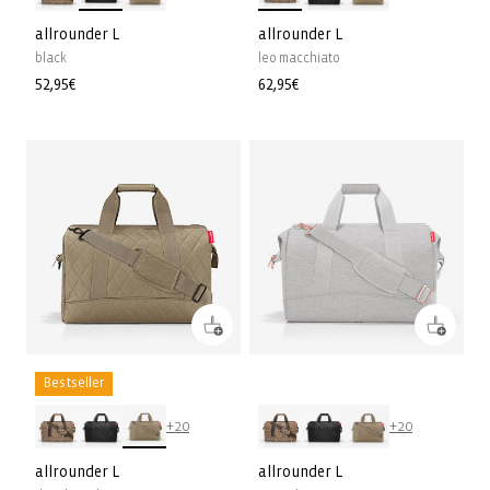
allrounder L
allrounder L
black
leo macchiato
Prix
52,95€
Prix
62,95€
habituel
habituel
Bestseller
+20
+20
allrounder L
allrounder L