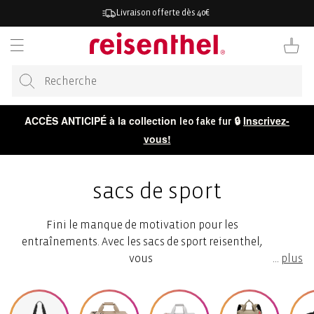
RECTEMENT
Livraison offerte dès 40€
 CONTENU
Panier
ACCÈS ANTICIPÉ à la collection
🔒
Inscrivez-
leo fake fur
vous!
sacs de sport
Fini le manque de motivation pour les
entraînements. Avec les sacs de sport reisenthel,
vous
...
plus