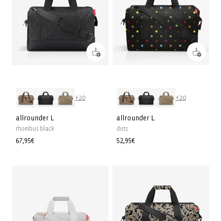
+20
+20
allrounder L
allrounder L
rhombus black
dots
Prix
67,95€
Prix
52,95€
habituel
habituel