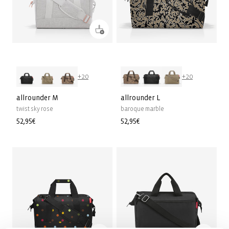
+20
+20
allrounder M
allrounder L
twist sky rose
baroque marble
Prix
52,95€
Prix
52,95€
habituel
habituel