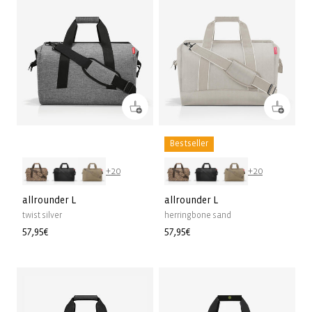
Bestseller
+20
+20
allrounder L
allrounder L
twist silver
herringbone sand
Prix
57,95€
Prix
57,95€
habituel
habituel