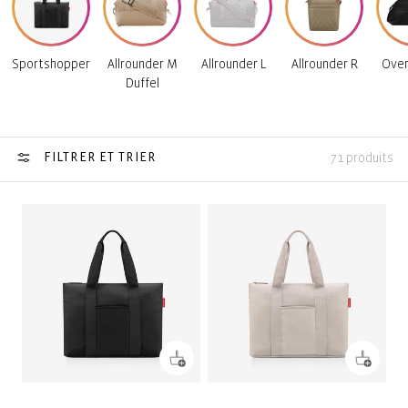
Sportshopper
Allrounder M
Allrounder L
Allrounder R
Over
Duffel
FILTRER ET TRIER
71 produits