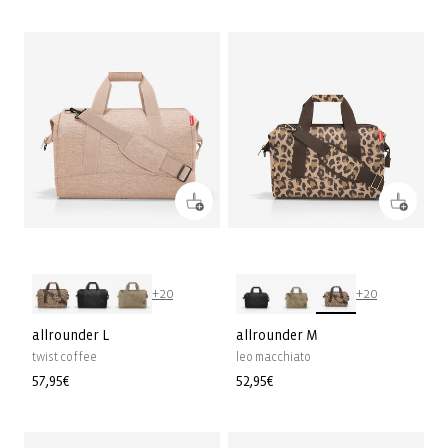
habituel
habituel
+20
+20
allrounder L
allrounder M
twist coffee
leo macchiato
Prix
57,95€
Prix
52,95€
habituel
habituel