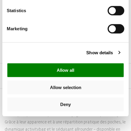
Statistics
+20
+20
allrounder M
allrounder M
Marketing
rhombus olive
twist silver
Prix
57,95€
Prix
47,95€
habituel
habituel
Show details
Allow all
1
/
4
Allow selection
Deny
... vous précipiterez à la piscine ou au yoga sans manquer de style !
Grâce à leur apparence et à une répartition pratique des poches, le
dynamique activitybag et le séduisant allrounder – disponible en