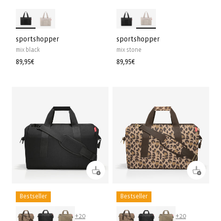
sportshopper
sportshopper
mix black
mix stone
Prix
89,95€
Prix
89,95€
habituel
habituel
Bestseller
Bestseller
+20
+20