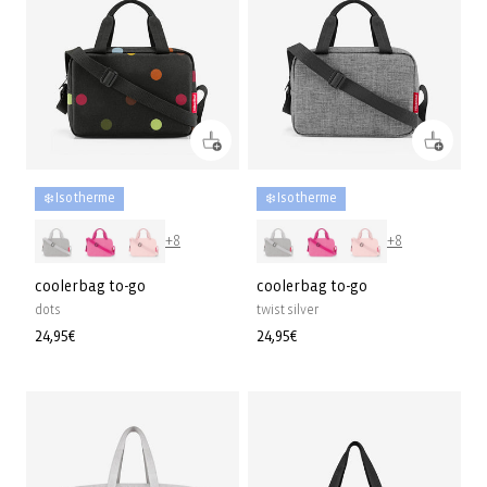
❄️ Isotherme
❄️ Isotherme
+8
+8
coolerbag to-go
coolerbag to-go
dots
twist silver
Prix
24,95€
Prix
24,95€
habituel
habituel