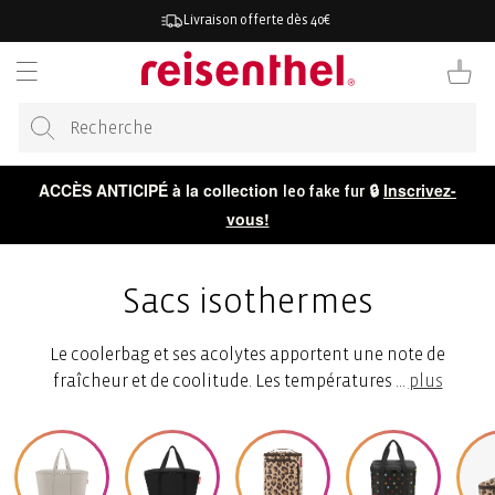
RECTEMENT
Livraison offerte dès 40€
 CONTENU
Panier
ACCÈS ANTICIPÉ à la collection
🔒
Inscrivez-
leo fake fur
vous!
Sacs isothermes
Le coolerbag et ses acolytes apportent une note de
fraîcheur et de coolitude. Les températures
...
plus