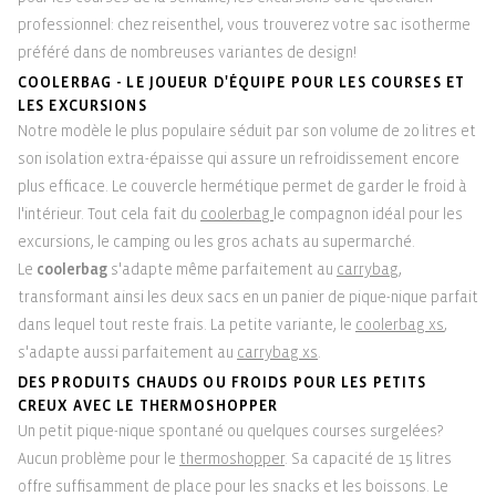
professionnel: chez reisenthel, vous trouverez votre sac isotherme
préféré dans de nombreuses variantes de design!
COOLERBAG - LE JOUEUR D'ÉQUIPE POUR LES COURSES ET
LES EXCURSIONS
Notre modèle le plus populaire séduit par son volume de 20 litres et
son isolation extra-épaisse qui assure un refroidissement encore
plus efficace. Le couvercle hermétique permet de garder le froid à
l'intérieur. Tout cela fait du
coolerbag
le compagnon idéal pour les
excursions, le camping ou les gros achats au supermarché.
Le
coolerbag
s'adapte même parfaitement au
carrybag
,
transformant ainsi les deux sacs en un panier de pique-nique parfait
dans lequel tout reste frais. La petite variante, le
coolerbag xs
,
s'adapte aussi parfaitement au
carrybag xs
.
DES PRODUITS CHAUDS OU FROIDS POUR LES PETITS
CREUX AVEC LE THERMOSHOPPER
Un petit pique-nique spontané ou quelques courses surgelées?
Aucun problème pour le
thermoshopper
. Sa capacité de 15 litres
offre suffisamment de place pour les snacks et les boissons. Le