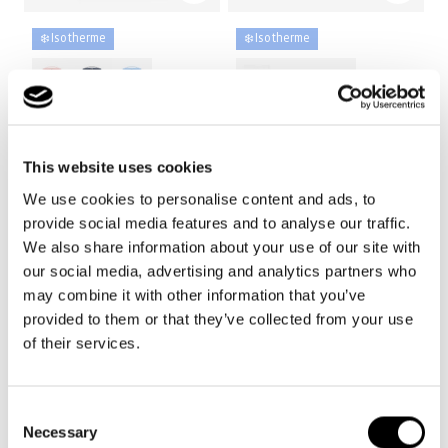
❄️ Isotherme
❄️ Isotherme
+7
+10
coolerbox
coolerbag M pocket
dots
twist navy
Prix
29,95€
Prix
26,95€
This website uses cookies
habituel
habituel
We use cookies to personalise content and ads, to
provide social media features and to analyse our traffic.
We also share information about your use of our site with
our social media, advertising and analytics partners who
may combine it with other information that you’ve
provided to them or that they’ve collected from your use
of their services.
Consent
Necessary
Selection
❄️ Isotherme
❄️ Isotherme