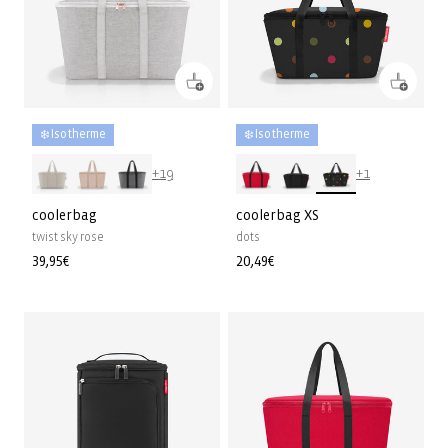
❄️ Isotherme
❄️ Isotherme
+19
+1
coolerbag
coolerbag XS
twist sky rose
dots
Prix
39,95€
Prix
20,49€
habituel
habituel