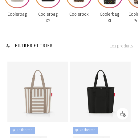
Coolerbag
Coolerbag
Coolerbox
Coolerbag
Cool
XS
XL
P
FILTRER ET TRIER
101 produits
❄️ Isotherme
❄️ Isotherme