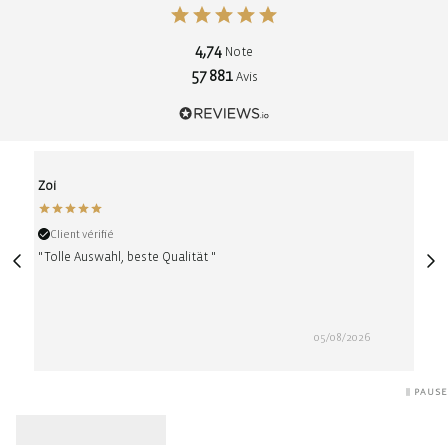
4,74
Note
57 881
Avis
Zoi
Ano
Client vérifié
Cli
"Tolle Auswahl, beste Qualität "
05/08/2026
PAUSE