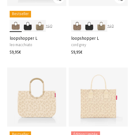
Bestseller
+40
+40
loopshopper L
loopshopper L
leo macchiato
cord grey
Prix
59,95€
Prix
59,95€
habituel
habituel
Bestseller
Édition Limitée