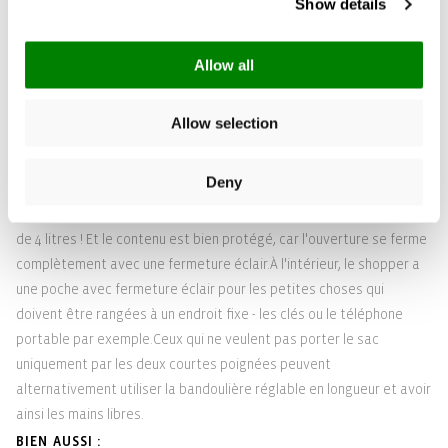
Show details
Le shopper en forme de V est un vrai classique. La version mini du
shopper XS de reisenthel donne une touche particulière à ce sac à
Allow all
main très apprécié. Sa petite taille en fait un véritable accroche-
regard, même dans les designs discrets. Il est à la fois cool et
mignon et ravit aussi bien les femmes que les filles. Et ce qui est
Allow selection
également génial, c'est qu'il y a toujours de nouveaux motifs et
couleurs à la mode.
Deny
PETIT SAC, GRAND PLAISIR
Le reisenthel shopper XS est petit mais costaud. Il a une capacité
de 4 litres ! Et le contenu est bien protégé, car l'ouverture se ferme
complètement avec une fermeture éclair.À l'intérieur, le shopper a
une poche avec fermeture éclair pour les petites choses qui
doivent être rangées à un endroit fixe - les clés ou le téléphone
portable par exemple.Ceux qui ne veulent pas porter le sac
uniquement par les deux courtes poignées peuvent
alternativement utiliser la bandoulière réglable en longueur et avoir
ainsi les mains libres.
BIEN AUSSI :