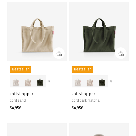
Bestseller
Bestseller
+5
+5
softshopper
softshopper
cord sand
cord dark matcha
Prix
54,95€
Prix
54,95€
habituel
habituel