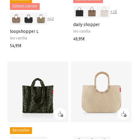
Édition Limitée
+18
+40
daily shopper
loopshopper L
leo vanilla
leo vanilla
Prix
49,95€
habituel
Prix
54,95€
habituel
Bestseller