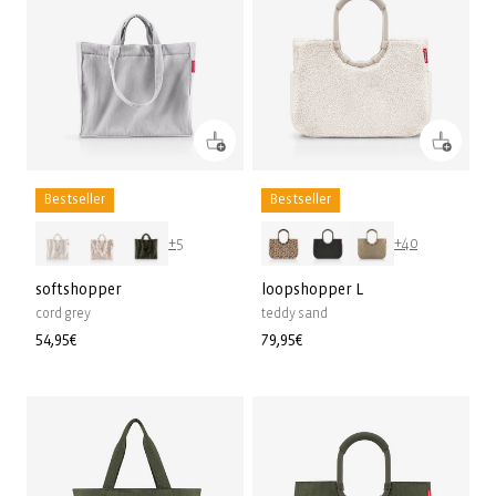
Bestseller
Bestseller
+5
+40
softshopper
loopshopper L
cord grey
teddy sand
Prix
54,95€
Prix
79,95€
habituel
habituel