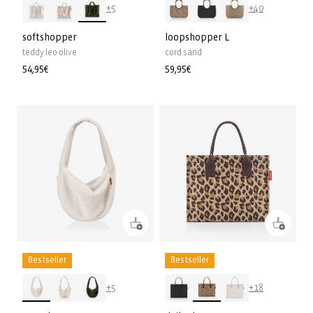
+5
+40
softshopper
loopshopper L
teddy leo olive
cord sand
Prix
54,95€
Prix
59,95€
habituel
habituel
Bestseller
Bestseller
+5
+18