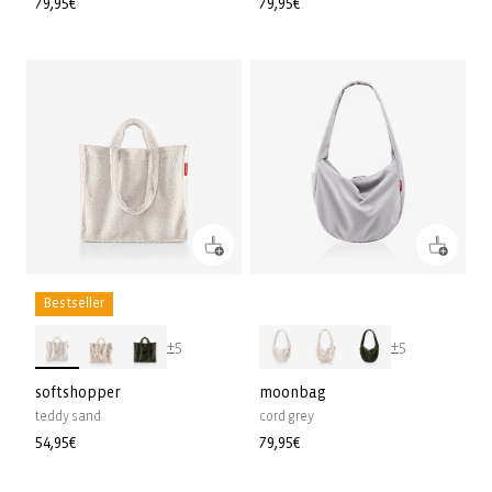
Prix
79,95€
Prix
79,95€
habituel
habituel
Bestseller
+5
+5
softshopper
moonbag
teddy sand
cord grey
Prix
54,95€
Prix
79,95€
habituel
habituel