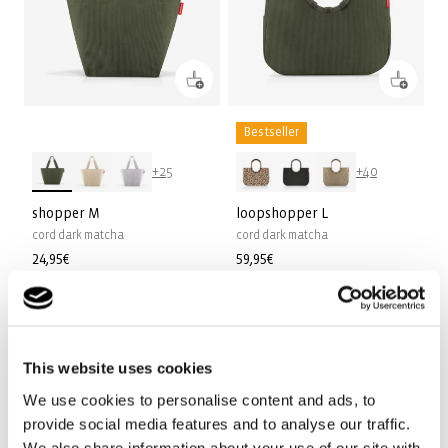
Bestseller
+25
+40
shopper M
loopshopper L
cord dark matcha
cord dark matcha
Prix
24,95€
Prix
59,95€
habituel
habituel
This website uses cookies
We use cookies to personalise content and ads, to
provide social media features and to analyse our traffic.
We also share information about your use of our site with