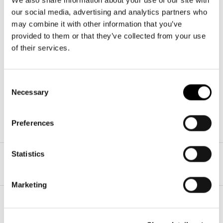
our social media, advertising and analytics partners who
may combine it with other information that you’ve
provided to them or that they’ve collected from your use
Bestseller
Bestseller
of their services.
+18
+13
Consent
daily shopper
daily shopper XS
Necessary
Selection
rhombus black
teddy sand
Prix
49,95€
Prix
49,95€
habituel
habituel
Preferences
Statistics
1
/
10
Marketing
ELLE A DE L'ALLURE !