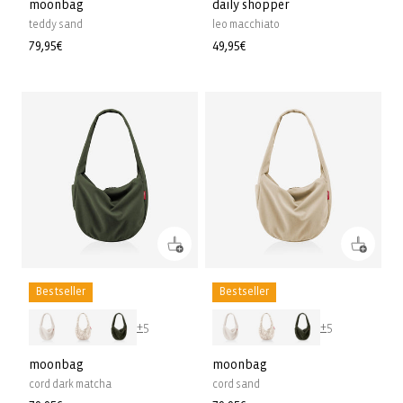
moonbag
daily shopper
teddy sand
leo macchiato
Prix
79,95€
Prix
49,95€
habituel
habituel
Bestseller
Bestseller
+5
+5
moonbag
moonbag
cord dark matcha
cord sand