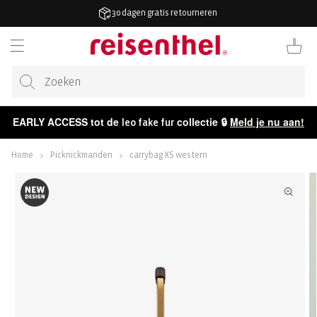
AAR DE
30 dagen gratis retourneren
ONTENT
Winkelwag
EARLY ACCESS tot de
collectie 🔒
Meld je nu aan!
leo fake fur
Home
Picknickmanden
carrybag XS western
ECT NAAR
CTINFORMATIE