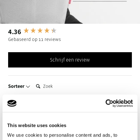
4.36
New content loaded
Gebaseerd op 11 reviews
Schrijf een review
Zoek:
Sorteer
Product Reviews
This website uses cookies
We use cookies to personalise content and ads, to