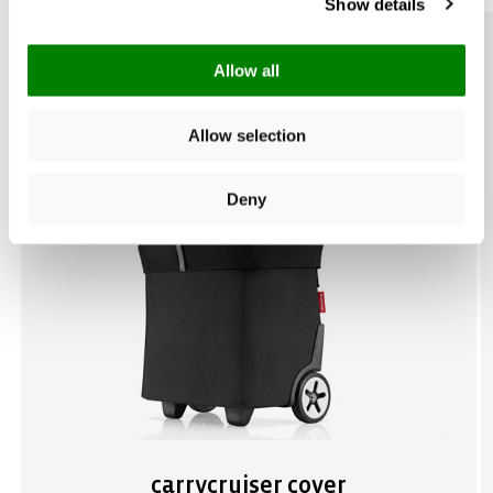
Show details
Stevige bodem met poten voor 100% bodemvrijheid:
Beschermen de bodem tegen vuil en vocht
Allow all
Cliphouders voor het bevestigen aan de winkelwagen: Zo berg
je je trolley makkelijk op tijdens het shoppen
Allow selection
2 winkelwagen-chips: Altijd paraat als je geen munten bij de
Deny
hand hebt
Optionele accessoire: carrycruiser cover: Als zicht- en
weerbescherming
carrycruiser cover