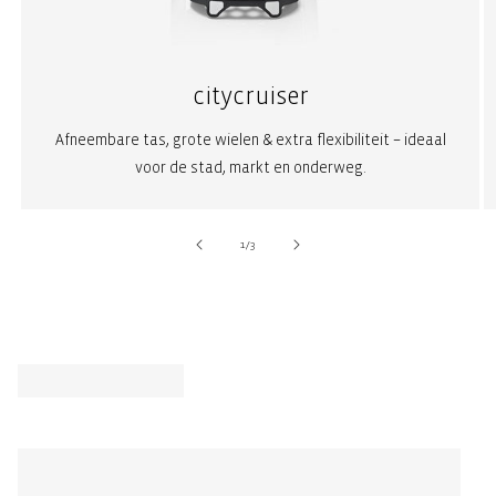
citycruiser
Afneembare tas, grote wielen & extra flexibiliteit – ideaal
voor de stad, markt en onderweg.
van
1
/
3