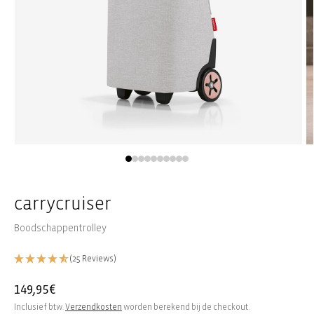
Media
M
1
2
openen
o
in
in
modaal
m
carrycruiser
Boodschappentrolley
(25 Reviews)
Normale
149,95€
prijs
Inclusief btw.
Verzendkosten
worden berekend bij de checkout.