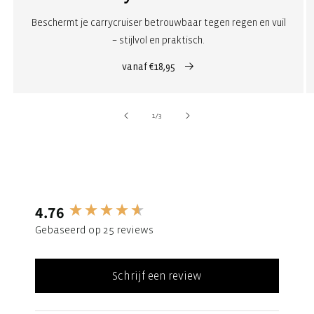
Beschermt je carrycruiser betrouwbaar tegen regen en vuil
– stijlvol en praktisch.
vanaf €18,95
van
1
/
3
4.76
New content loaded
Gebaseerd op 25 reviews
Schrijf een review