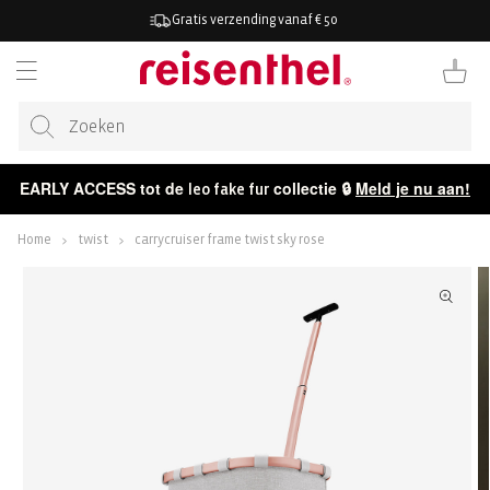
AAR DE
Gratis verzending vanaf € 50
ONTENT
Winkelwag
EARLY ACCESS tot de
collectie 🔒
Meld je nu aan!
leo fake fur
Home
twist
carrycruiser frame twist sky rose
ECT NAAR
CTINFORMATIE