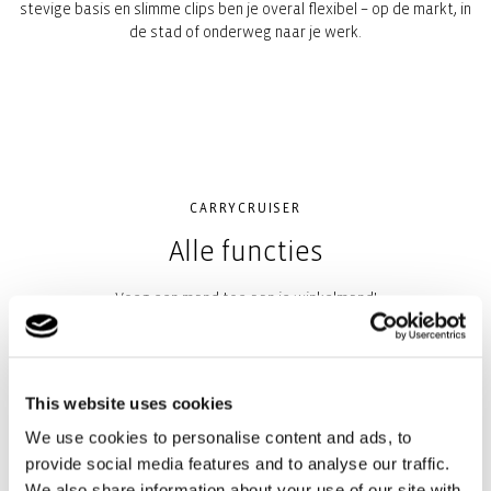
stevige basis en slimme clips ben je overal flexibel – op de markt, in
de stad of onderweg naar je werk.
CARRYCRUISER
Alle functies
Voeg een mand toe aan je winkelmand!
Voor de echt grote boodschappen.
This website uses cookies
Upgrade je winkelwagen: makkelijk aan de voorkant te
We use cookies to personalise content and ads, to
bevestigen.
provide social media features and to analyse our traffic.
We also share information about your use of our site with