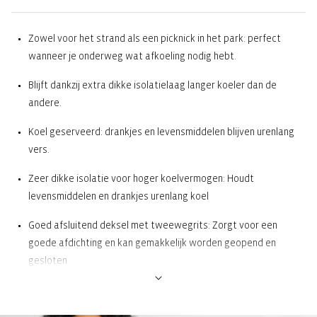
Zowel voor het strand als een picknick in het park: perfect
wanneer je onderweg wat afkoeling nodig hebt.
Blijft dankzij extra dikke isolatielaag langer koeler dan de
andere.
Koel geserveerd: drankjes en levensmiddelen blijven urenlang
vers.
Zeer dikke isolatie voor hoger koelvermogen: Houdt
levensmiddelen en drankjes urenlang koel
Goed afsluitend deksel met tweewegrits: Zorgt voor een
goede afdichting en kan gemakkelijk worden geopend en
gesloten
Thermo-binnenvoering van hoogwaardig aluminiumfolie,
gemakkelijk schoon te maken: Voor hoog koelvermogen. Kan