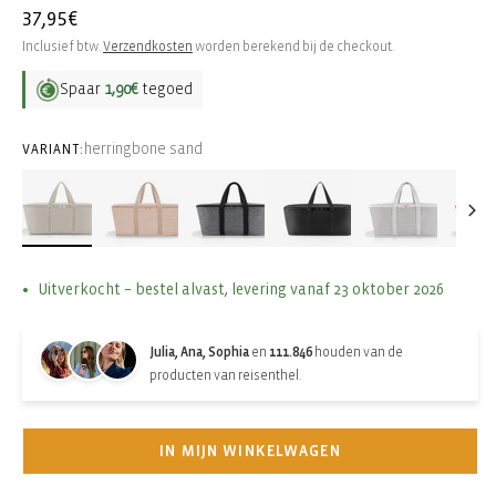
Normale
37,95€
prijs
Inclusief btw.
Verzendkosten
worden berekend bij de checkout.
Spaar
1,90€
tegoed
herringbone sand
VARIANT:
Uitverkocht – bestel alvast, levering vanaf 23 oktober 2026
Julia, Ana, Sophia
en
111.846
houden van de
producten van reisenthel.
IN MIJN WINKELWAGEN