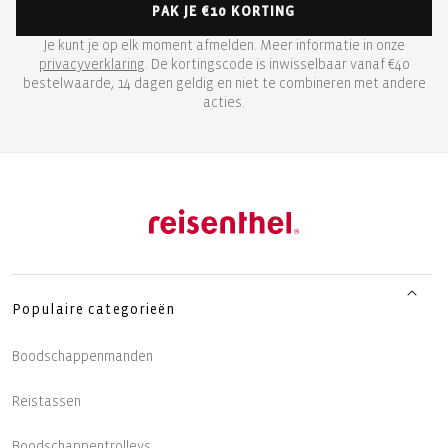
PAK JE €10 KORTING
Je kunt je op elk moment afmelden. Meer informatie in onze
privacyverklaring
. De kortingscode is inwisselbaar vanaf €40
bestelwaarde, 14 dagen geldig en niet te combineren met andere
acties.
Populaire categorieën
Boodschappenmanden
Reistassen
Boodschappentrolleys