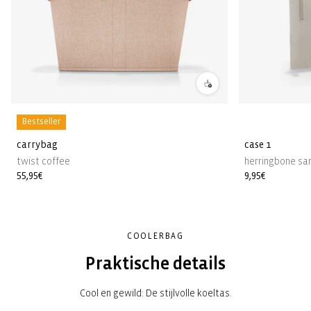
Bestseller
carrybag
case 1
twist coffee
herringbone sa
Normale
55,95€
Normale
9,95€
prijs
prijs
COOLERBAG
Praktische details
Cool en gewild: De stijlvolle koeltas.