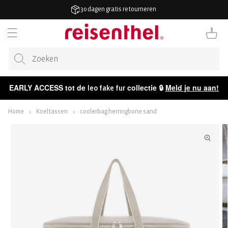
AAR DE
30 dagen gratis retourneren
ONTENT
Winkelwag
EARLY ACCESS tot de
collectie 🔒
Meld je nu aan!
leo fake fur
Home
Koeltassen
coolerbag herringbone sand
ECT NAAR
CTINFORMATIE