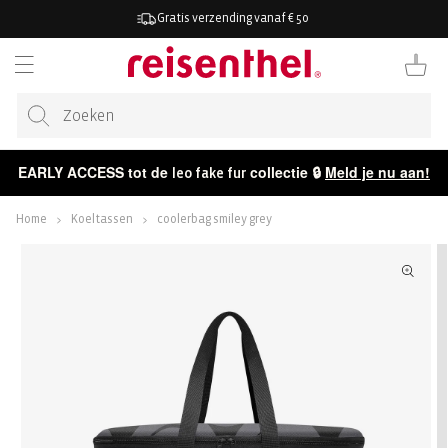
AAR DE
Gratis verzending vanaf € 50
ONTENT
Winkelwag
EARLY ACCESS tot de
collectie 🔒
Meld je nu aan!
leo fake fur
Home
Koeltassen
coolerbag smiley grey
ECT NAAR
CTINFORMATIE