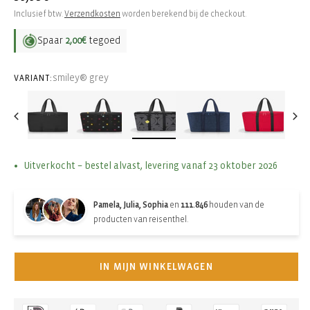
prijs
Inclusief btw.
Verzendkosten
worden berekend bij de checkout.
Spaar
2,00€
tegoed
smiley® grey
VARIANT:
Uitverkocht – bestel alvast, levering vanaf 23 oktober 2026
Pamela, Julia, Sophia
en
111.846
houden van de
producten van reisenthel.
IN MIJN WINKELWAGEN