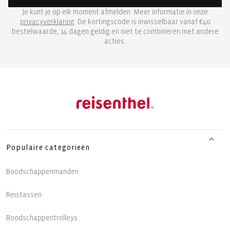
Je kunt je op elk moment afmelden. Meer informatie in onze
privacyverklaring
. De kortingscode is inwisselbaar vanaf €40
bestelwaarde, 14 dagen geldig en niet te combineren met andere
acties.
Populaire categorieën
Boodschappenmanden
Reistassen
Boodschappentrolleys