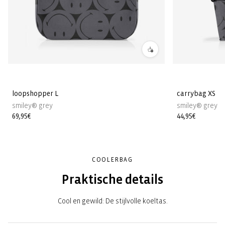
loopshopper L
carrybag XS
smiley® grey
smiley® grey
Normale
69,95€
Normale
44,95€
prijs
prijs
COOLERBAG
Praktische details
Cool en gewild: De stijlvolle koeltas.