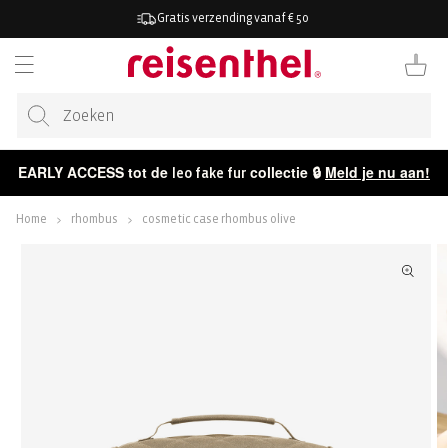
AAR DE
Gratis verzending vanaf € 50
ONTENT
Winkelwag
EARLY ACCESS tot de
collectie 🔒
Meld je nu aan!
leo fake fur
Home
rhombus
cosmetic case rhombus olive
ECT NAAR
CTINFORMATIE