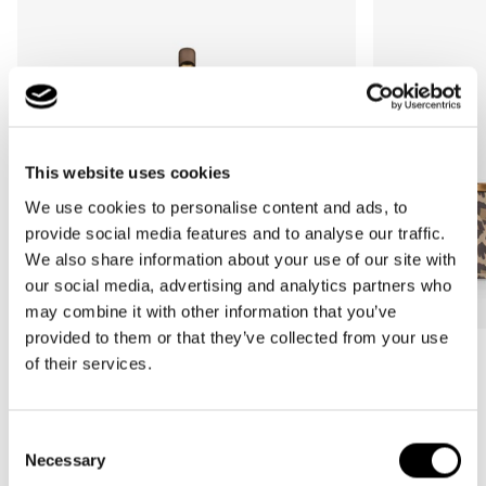
This website uses cookies
We use cookies to personalise content and ads, to
provide social media features and to analyse our traffic.
We also share information about your use of our site with
our social media, advertising and analytics partners who
may combine it with other information that you’ve
provided to them or that they’ve collected from your use
Bestseller
Bestseller
of their services.
carrybag
carrybag XS
leo macchiato
leo macchiato
Consent
Normale
59,95€
Normale
37,95€
Necessary
Selection
prijs
prijs