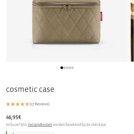
Media
M
1
2
openen
o
in
in
modaal
m
cosmetic case
(17 Reviews)
Normale
46,95€
prijs
Inclusief btw.
Verzendkosten
worden berekend bij de checkout.