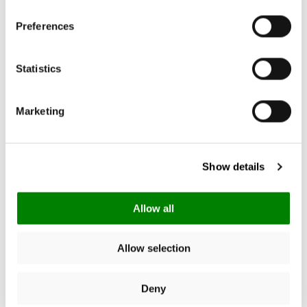
Preferences
4.82
New content loaded
Gebaseerd op 17 reviews
Statistics
Schrijf een review
Marketing
Zoek:
Sorteer
Show details
Allow all
Product Reviews
Allow selection
Deny