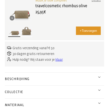
Maak je look compleet
Details
travelcosmetic rhombus olive
25,95€
+
Toevoegen
Gratis verzending vanaf € 50
30 dagen gratis retourneren
Hulp nodig? Wij staan voor je
klaar
.
BESCHRIJVING
COLLECTIE
MATERIAAL