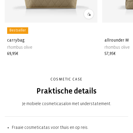
Bestseller
carrybag
allrounder M
rhombus olive
rhombus olive
Normale
69,95€
Normale
57,95€
prijs
prijs
COSMETIC CASE
Praktische details
Je mobiele cosmeticasalon met understatement.
Fraaie cosmeticatas voor thuis en op reis.