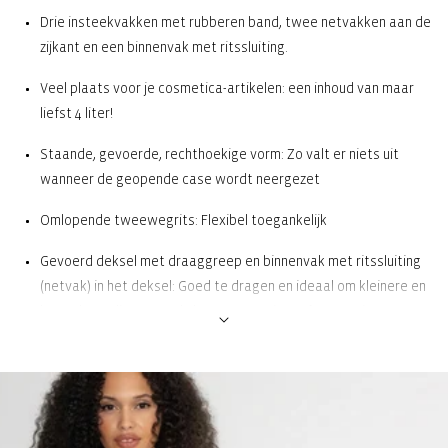
Drie insteekvakken met rubberen band, twee netvakken aan de
zijkant en een binnenvak met ritssluiting.
Veel plaats voor je cosmetica-artikelen: een inhoud van maar
liefst 4 liter!
Staande, gevoerde, rechthoekige vorm: Zo valt er niets uit
wanneer de geopende case wordt neergezet
Omlopende tweewegrits: Flexibel toegankelijk
Gevoerd deksel met draaggreep en binnenvak met ritssluiting
(netvak) in het deksel: Goed te dragen en ideaal om kleinere en
kwetsbare dingen, zoals haaraccessoires of cosmetica, op te
bergen
Ruim hoofdvak met 3 insteekvakken met rubberen band, 2
netvakken aan de zijkant en 1 binnenvak met ritssluiting: Maakt
een overzichtelijke sortering van de beautyfavorieten mogelijk