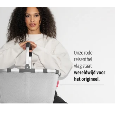
Materiaal bovenkant: hoogwaardig gerecycled
polyesterweefsel, waterafstotend: Sterk, duurzaam en
waterafstotend