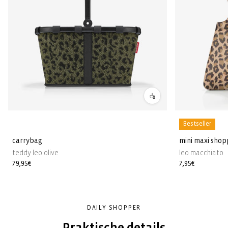
Bestseller
carrybag
mini maxi shop
teddy leo olive
leo macchiato
Normale
79,95€
Normale
7,95€
prijs
prijs
DAILY SHOPPER
Praktische details