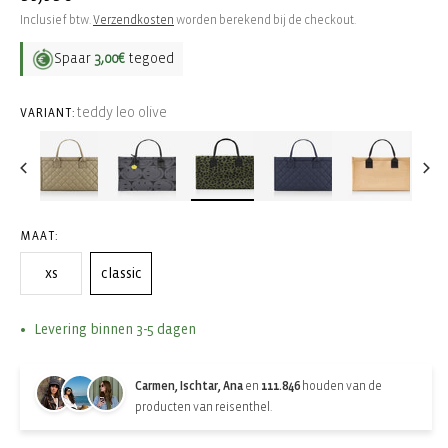
prijs
Inclusief btw.
Verzendkosten
worden berekend bij de checkout.
Spaar
3,00€
tegoed
teddy leo olive
VARIANT:
MAAT:
xs
classic
Levering binnen 3-5 dagen
Carmen, Ischtar, Ana
en
111.846
houden van de
producten van reisenthel.