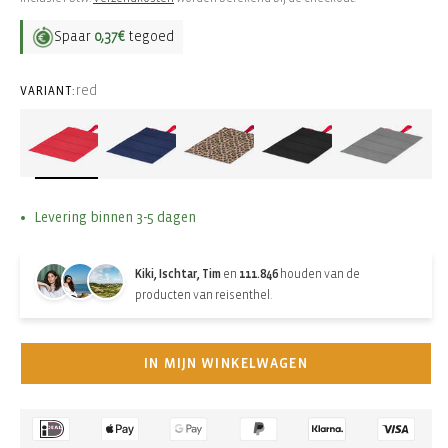
Spaar
0,37€
tegoed
red
VARIANT:
Levering binnen 3-5 dagen
Kiki, Ischtar, Tim
en
111.846
houden van de
producten van reisenthel.
IN MIJN WINKELWAGEN