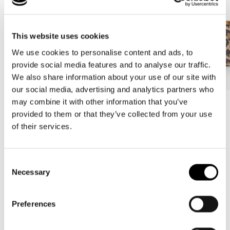
This website uses cookies
We use cookies to personalise content and ads, to
provide social media features and to analyse our traffic.
We also share information about your use of our site with
our social media, advertising and analytics partners who
may combine it with other information that you’ve
Bestseller
Bestseller
provided to them or that they’ve collected from your use
carrybag
carrybag XS
of their services.
leo macchiato
leo macchiato
Normale
59,95€
Normale
37,95€
prijs
prijs
Consent
Necessary
Selection
4.86
New content loaded
Preferences
Gebaseerd op 14 reviews