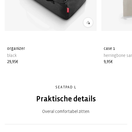
organizer
case 1
black
herringbone sa
Normale
29,95€
Normale
9,95€
prijs
prijs
SEATPAD L
Praktische details
Overal comfortabel zitten.