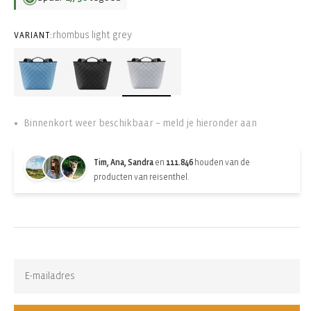
rhombus light grey
VARIANT:
Binnenkort weer beschikbaar – meld je hieronder aan
Tim, Ana, Sandra
en
111.846
houden van de
producten van reisenthel.
Back-in-stock-subscription
Uitverkocht. Abonneer op updates: