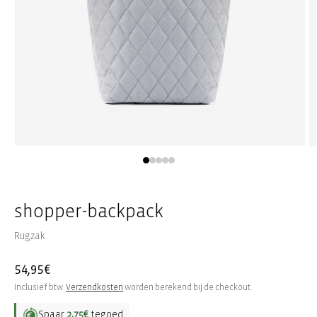
Media
M
1
2
openen
o
in
in
modaal
m
shopper-backpack
Rugzak
Normale
54,95€
prijs
Inclusief btw.
Verzendkosten
worden berekend bij de checkout.
Spaar
2,75€
tegoed