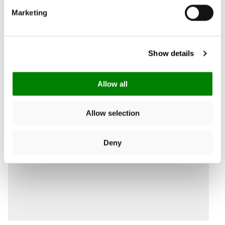
prijs
prijs
Marketing
New content loaded
Show details
Allow all
Allow selection
Deny