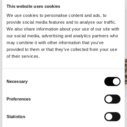
This website uses cookies
We use cookies to personalise content and ads, to
provide social media features and to analyse our traffic.
We also share information about your use of our site with
our social media, advertising and analytics partners who
may combine it with other information that you’ve
provided to them or that they’ve collected from your use
of their services.
Consent
Necessary
Selection
Preferences
Bestseller
Bestseller
carrybag
carrybag XS
Statistics
leo macchiato
leo macchiato
Normale
59,95€
Normale
37,95€