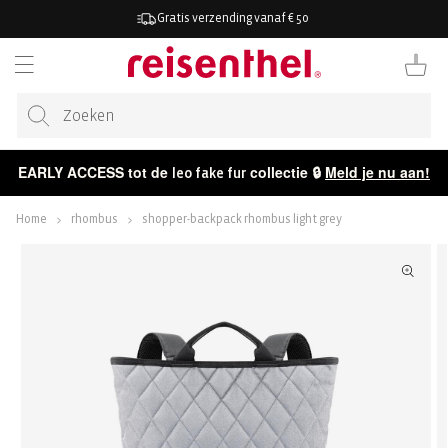
AAR DE
Gratis verzending vanaf € 50
ONTENT
Winkelwag
EARLY ACCESS tot de
collectie 🔒
Meld je nu aan!
leo fake fur
Home
rhombus
shopper-backpack rhombus light grey
ECT NAAR
CTINFORMATIE