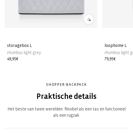
storagebox L
loophome L
rhombus light grey
rhombus light g
Normale
49,95€
Normale
79,95€
prijs
prijs
SHOPPER-BACKPACK
Praktische details
Het beste van twee werelden: flexibel als een tas en functioneel
als een rugzak.