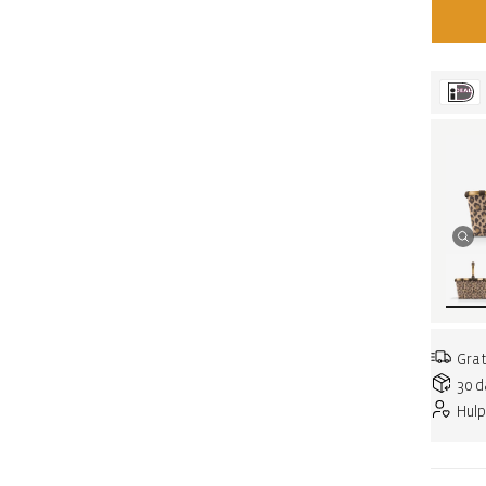
Grat
30 d
Hulp