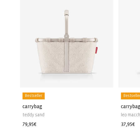
Bestseller
Bestselle
carrybag
carrybag
teddy sand
leo macch
Normale
79,95€
Normal
37,95€
prijs
prijs