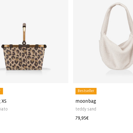
r
Bestseller
 XS
moonbag
iato
teddy sand
e
Normale
79,95€
prijs