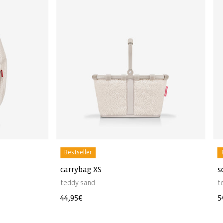
Bestseller
carrybag XS
s
teddy sand
t
Normale
44,95€
N
5
prijs
p