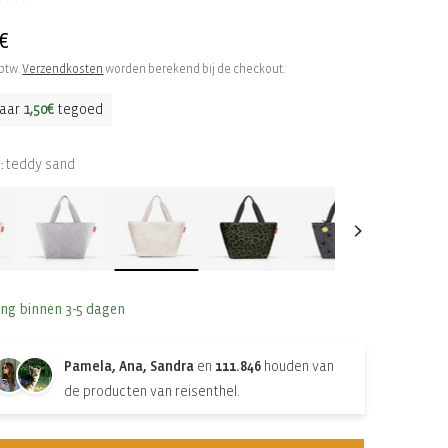
le
€
 btw.
Verzendkosten
worden berekend bij de checkout.
aar
1,50€
tegoed
teddy sand
:
ing binnen 3-5 dagen
Pamela, Ana, Sandra
en
111.846
houden van
de producten van reisenthel.