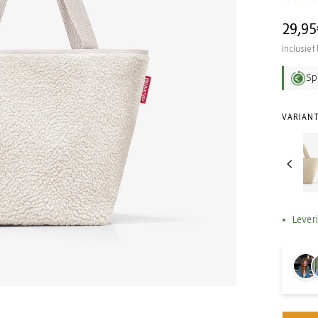
Norma
29,95
prijs
Inclusief
Sp
VARIANT
Lever