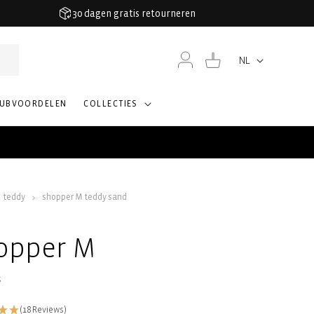
30 dagen gratis retourneren
Inloggen
Winkelwagen
NL
Taal
LUBVOORDELEN
COLLECTIES
teddy
shopper M teddy sand
opper M
s
(18 Reviews)