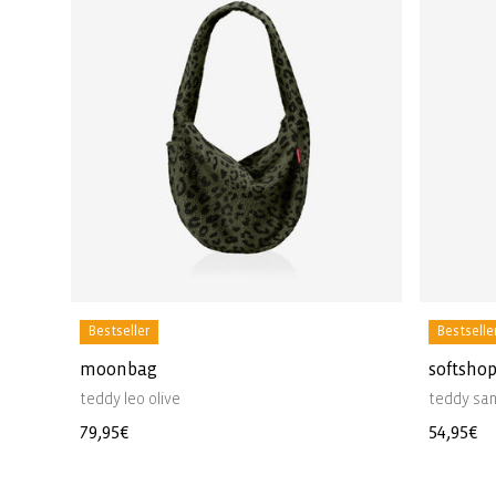
Bestseller
Bestselle
moonbag
softsho
teddy leo olive
teddy sa
Normale
79,95€
Normal
54,95€
prijs
prijs