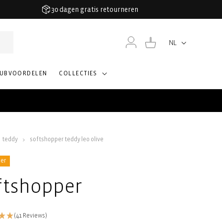
30 dagen gratis retourneren
Inloggen
Winkelwagen
NL
Taal
LUBVOORDELEN
COLLECTIES
teddy
softshopper teddy leo olive
ler
ftshopper
(41 Reviews)