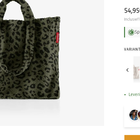
Norma
54,95
prijs
Inclusief
Sp
VARIANT
Lever