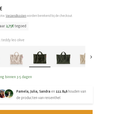
le
€
 btw.
Verzendkosten
worden berekend bij de checkout.
aar
2,75€
tegoed
teddy leo olive
:
ing binnen 3-5 dagen
Pamela, Julia, Sandra
en
111.846
houden van
de producten van reisenthel.