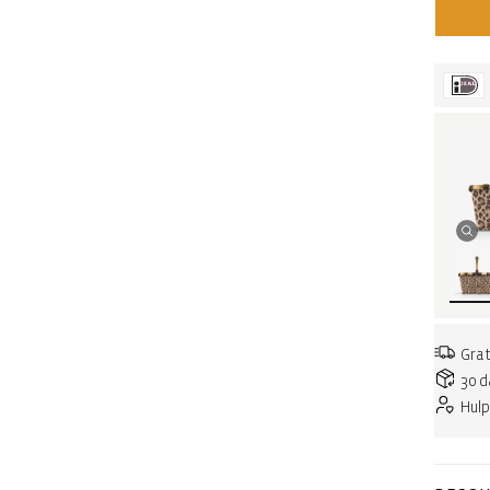
Grat
30 d
Hulp