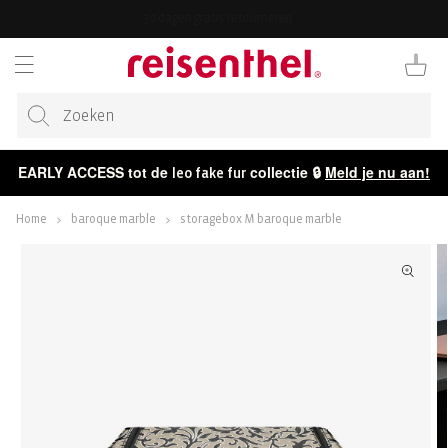
AAR DE
30 dagen gratis retourneren
ONTENT
Winkelwag
EARLY ACCESS tot de
collectie 🔒
Meld je nu aan!
leo fake fur
Home
baroque marble
storagebox M baroque marble
ECT NAAR
CTINFORMATIE