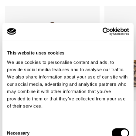
This website uses cookies
We use cookies to personalise content and ads, to
provide social media features and to analyse our traffic.
We also share information about your use of our site with
our social media, advertising and analytics partners who
may combine it with other information that you’ve
provided to them or that they’ve collected from your use
of their services.
Bestseller
Bestseller
carrybag
carrybag XS
leo macchiato
leo macchiato
Consent
Normale
59,95€
Normale
37,95€
Necessary
Selection