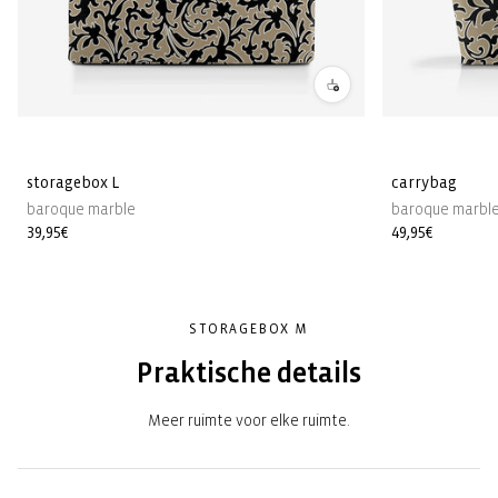
storagebox L
carrybag
baroque marble
baroque marbl
Normale
39,95€
Normale
49,95€
prijs
prijs
STORAGEBOX M
Praktische details
Meer ruimte voor elke ruimte.