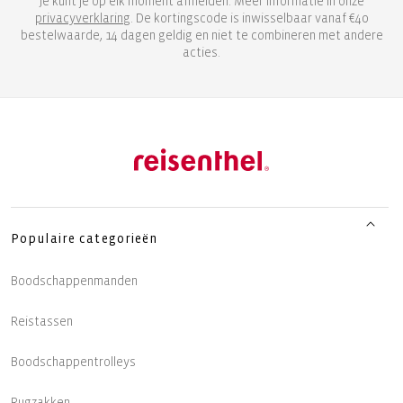
Je kunt je op elk moment afmelden. Meer informatie in onze
privacyverklaring
. De kortingscode is inwisselbaar vanaf €40
bestelwaarde, 14 dagen geldig en niet te combineren met andere
acties.
Populaire categorieën
Boodschappenmanden
Reistassen
Boodschappentrolleys
Rugzakken