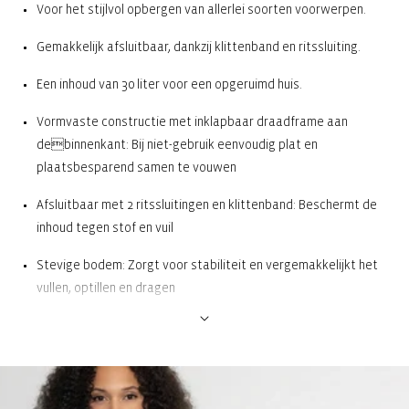
Voor het stijlvol opbergen van allerlei soorten voorwerpen.
Gemakkelijk afsluitbaar, dankzij klittenband en ritssluiting.
Een inhoud van 30 liter voor een opgeruimd huis.
Vormvaste constructie met inklapbaar draadframe aan
debinnenkant: Bij niet-gebruik eenvoudig plat en
plaatsbesparend samen te vouwen
Afsluitbaar met 2 ritssluitingen en klittenband: Beschermt de
inhoud tegen stof en vuil
Stevige bodem: Zorgt voor stabiliteit en vergemakkelijkt het
vullen, optillen en dragen
2 draaghendels: Ideaal ook om de box uit een kast of rek te
trekken