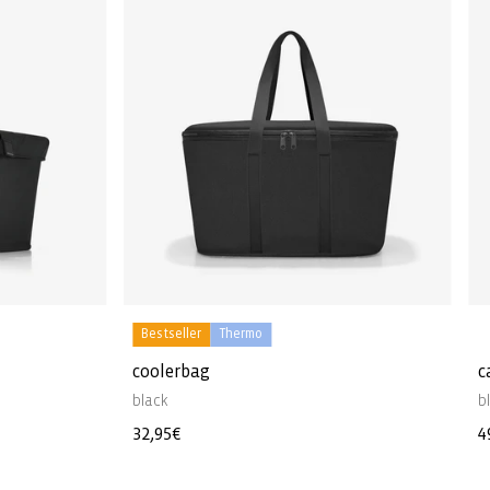
Bestseller
Thermo
coolerbag
c
black
b
Normaler
32,95€
N
4
Preis
P