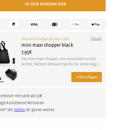
IN DEN WARENKORB
Vervollständige deinen Look
Details
mini maxi shopper black
7,95€
Der mini maxi shopper von reisenthel ist eine
leichte, faltbare Einkaufstasche für unterwegs.
Win...
+
Hinzufügen
enloser Versand ab 50€
age kostenlose Retouren
gen? Wir
helfen
dir gerne weiter.