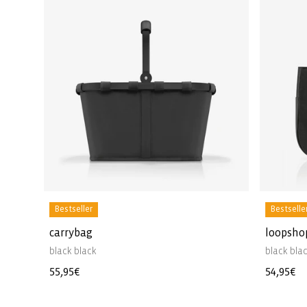
Bestseller
Bestselle
carrybag
loopsho
black black
black bla
Normaler
55,95€
Normale
54,95€
Preis
Preis