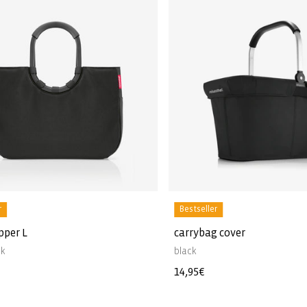
r
Bestseller
pper L
carrybag cover
ck
black
r
Normaler
14,95€
Preis