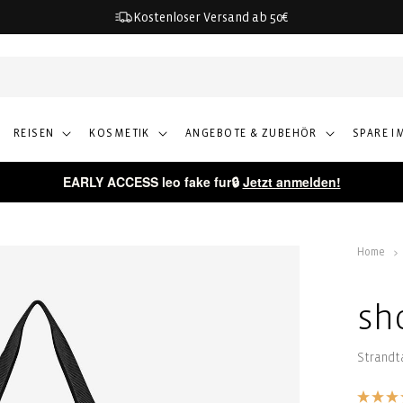
Kostenloser Versand ab 50€
REISEN
KOSMETIK
ANGEBOTE & ZUBEHÖR
SPARE I
EARLY ACCESS leo fake fur🔒
Jetzt anmelden!
Home
sh
Strandt