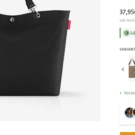
Norma
37,95
Preis
inkl. MwSt
1,
VARIANT
Vorau