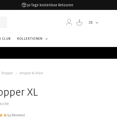
30 Tage kostenlose Retouren
Einloggen
Warenkorb
DE
Sprache
M CLUB
KOLLEKTIONEN
Shopper
shopper XL black
opper XL
asche
(51 Reviews)