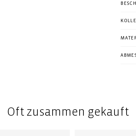
BESC
KOLL
MATER
ABME
Oft zusammen gekauft