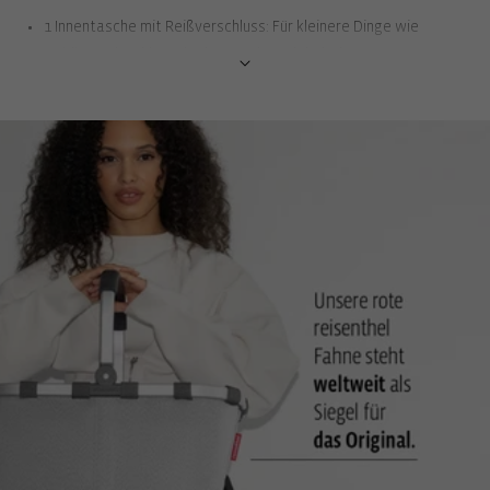
1 Innentasche mit Reißverschluss: Für kleinere Dinge wie
Geldbeutel, Schlüssel oder Handy-Ladekabel
Stecktasche fürs Mobiltelefon: Ein fester Platz in der Tasche
schützt das Gerät und erspart das Suchen