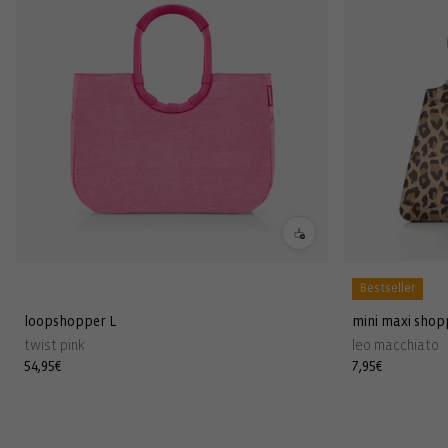
Bestseller
loopshopper L
mini maxi shop
twist pink
leo macchiato
Normaler
54,95€
Normaler
7,95€
Preis
Preis