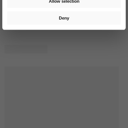
Allow selection
You can unsubscribe at any time. More information is
available in our
privacy policy
. Voucher valid on orders over
€40. Valid for 14 days. Cannot be combined with other offers.
Produktbewertungen
Deny