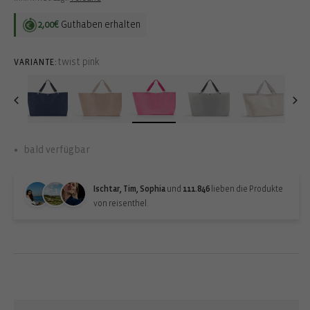
2,00€
Guthaben erhalten
twist pink
VARIANTE:
bald verfügbar
Ischtar, Tim, Sophia
und
111.846
lieben die Produkte
von reisenthel.
Back-in-stock-subscription
Erhalte eine Benachrichtigung, wenn der Artikel wieder verfügbar
ist: