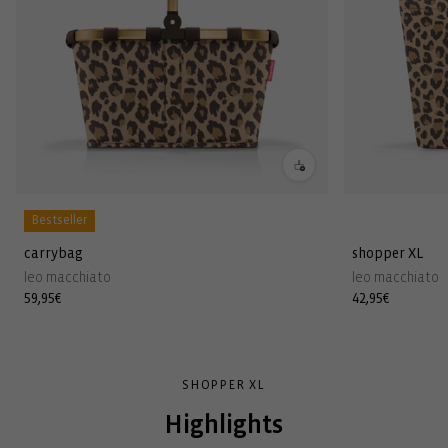
Bestseller
carrybag
shopper XL
leo macchiato
leo macchiato
Normaler
59,95€
Normaler
42,95€
Preis
Preis
SHOPPER XL
Highlights