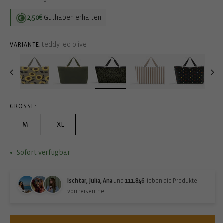
2,50€
Guthaben erhalten
teddy leo olive
VARIANTE:
GRÖSSE:
M
XL
Sofort verfügbar
Ischtar, Julia, Ana
und
111.846
lieben die Produkte
von reisenthel.