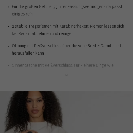
Für die großen Gefülle! 35 Liter Fassungsvermögen - da passt
einiges rein.
2 stabile Trageriemen mit Karabinerhaken: Riemen lassen sich
bei Bedarf abnehmen und reinigen
Öffnung mit Reißverschluss über die volle Breite: Damit nichts
herausfallen kann
1 Innentasche mit Reißverschluss: Für kleinere Dinge wie
Geldbeutel, Schlüssel oder Handy-Ladekabel
Stecktasche fürs Mobiltelefon: Ein fester Platz in der Tasche
schützt das Gerät und erspart das Suchen