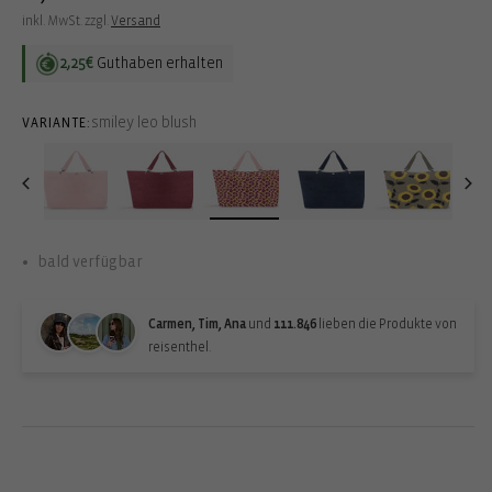
Preis
inkl. MwSt. zzgl.
Versand
2,25€
Guthaben erhalten
smiley leo blush
VARIANTE:
bald verfügbar
Carmen, Tim, Ana
und
111.846
lieben die Produkte von
reisenthel.
Back-in-stock-subscription
Erhalte eine Benachrichtigung, wenn der Artikel wieder verfügbar
ist: