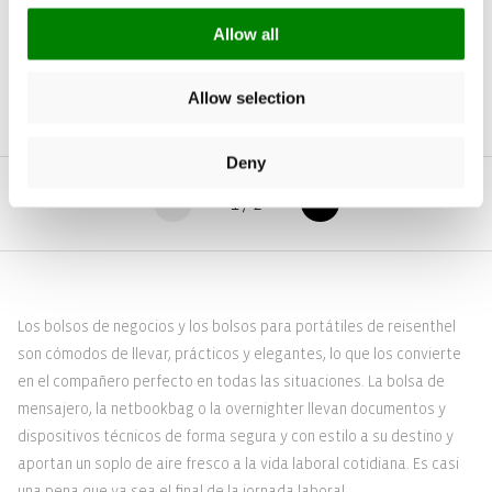
travelshopper
Allow all
mix stone
Precio
69,95€
Allow selection
habitual
Deny
1
/
2
Los bolsos de negocios y los bolsos para portátiles de reisenthel
son cómodos de llevar, prácticos y elegantes, lo que los convierte
en el compañero perfecto en todas las situaciones. La bolsa de
mensajero, la netbookbag o la overnighter llevan documentos y
dispositivos técnicos de forma segura y con estilo a su destino y
aportan un soplo de aire fresco a la vida laboral cotidiana. Es casi
una pena que ya sea el final de la jornada laboral...