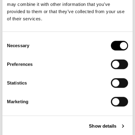
may combine it with other information that you’ve
+17
provided to them or that they’ve collected from your use
of their services.
daily shopper
travelshopper
summerstripes coffee
mix black
Precio
59,95€
Precio
69,95€
Consent
habitual
habitual
Necessary
Selection
Preferences
Statistics
Marketing
Show details