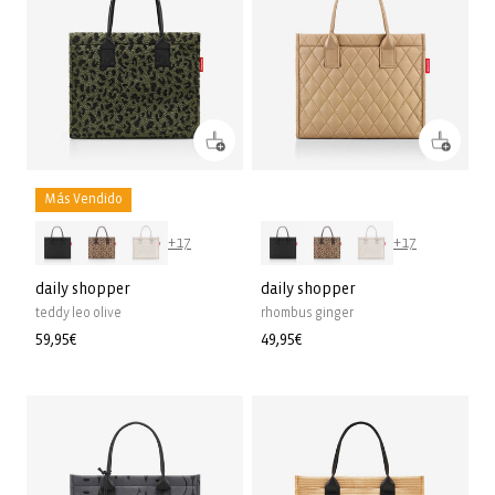
Más Vendido
+17
+17
daily shopper
daily shopper
teddy leo olive
rhombus ginger
Precio
59,95€
Precio
49,95€
habitual
habitual