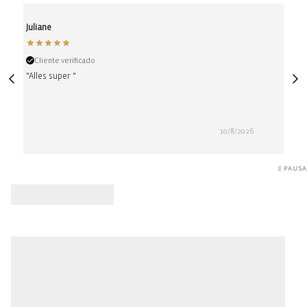
Juliane
Ano
Cliente verificado
Cli
"Alles super "
"Alle
10/8/2026
PAUSA