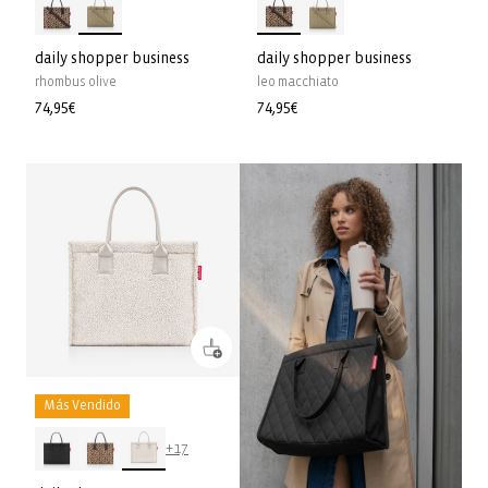
daily shopper business
daily shopper business
rhombus olive
leo macchiato
Precio
74,95€
Precio
74,95€
habitual
habitual
Más Vendido
+17