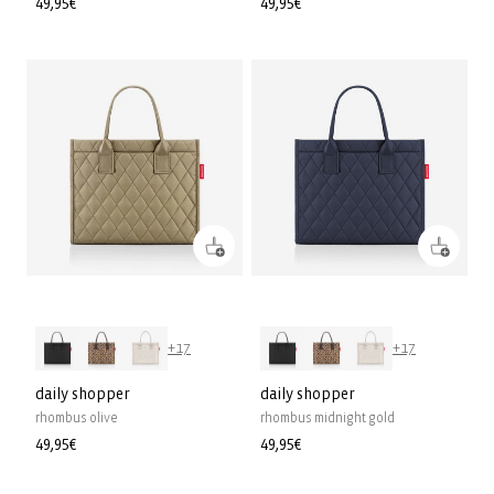
Precio
49,95€
Precio
49,95€
habitual
habitual
+17
+17
daily shopper
daily shopper
rhombus olive
rhombus midnight gold
Precio
49,95€
Precio
49,95€
habitual
habitual