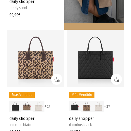
daily shopper
teddy sand
Precio
59,95€
habitual
Más Vendido
Más Vendido
+17
+17
daily shopper
daily shopper
leo macchiato
rhombus black