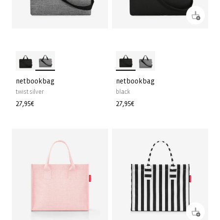
netbookbag
netbookbag
twist silver
black
Precio
27,95€
Precio
27,95€
habitual
habitual