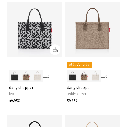
Más Vendido
+17
+17
daily shopper
daily shopper
leo nero
teddy brown
Precio
49,95€
Precio
59,95€
habitual
habitual