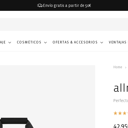
Envío gratis a partir de 50€
IAJE
COSMÉTICOS
OFERTAS & ACCESORIOS
VENTAJAS
Home
al
Perfecto
Precio
42,95