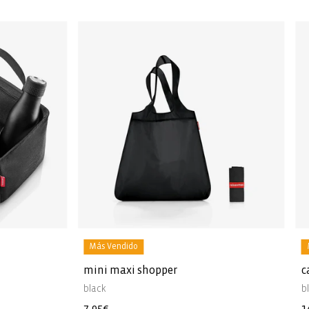
Más Vendido
mini maxi shopper
c
black
b