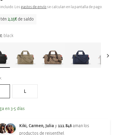
ual
incluido. Los
gastos de envío
se calculan en la pantalla de pago.
btén
2,15€
de saldo
black
E:
:
L
ga en 3-5 días
Kiki, Carmen, Julia
y
111.846
aman los
productos de reisenthel.