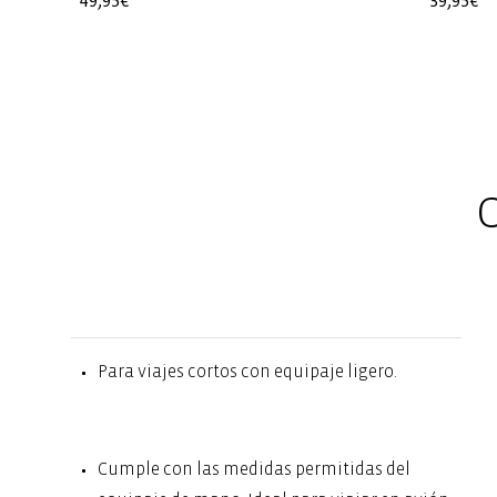
Precio
49,95€
Precio
39,95€
habitual
habitua
C
Para viajes cortos con equipaje ligero.
Cumple con las medidas permitidas del