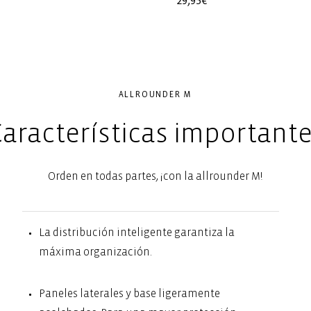
Precio
29,95€
l
habitual
ALLROUNDER M
aracterísticas important
Orden en todas partes, ¡con la allrounder M!
La distribución inteligente garantiza la
máxima organización.
Paneles laterales y base ligeramente