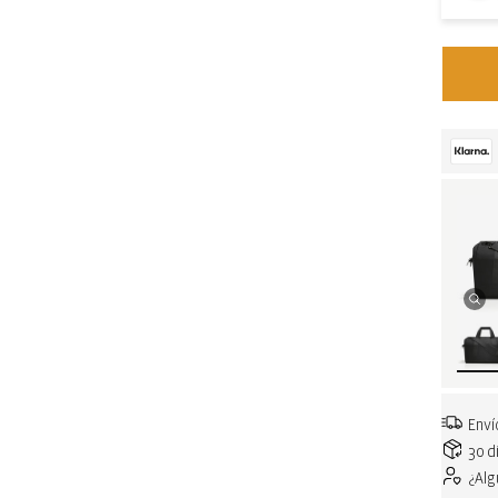
Enví
30 d
¿Al