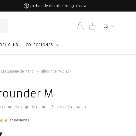
30 días de devolución gratuita
Iniciar
Carrito
ES
Idioma
sesión
 DEL CLUB
COLECCIONES
El equipaje de mano
allrounder M black
lrounder M
 como equipaje de mano - 18 litros de espacio
(59 Reviews)
€