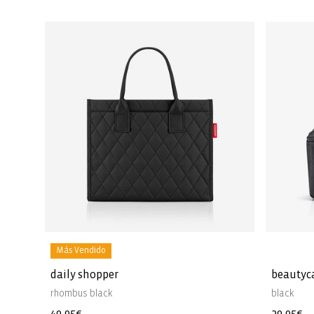
Más Vendido
daily shopper
beautyc
rhombus black
black