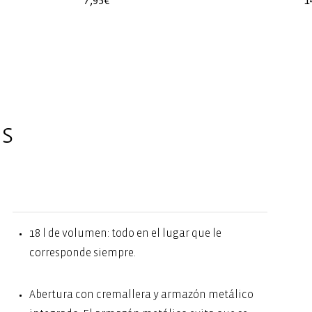
Precio
7,95€
P
1
habitual
h
es
18 l de volumen: todo en el lugar que le
corresponde siempre.
Abertura con cremallera y armazón metálico