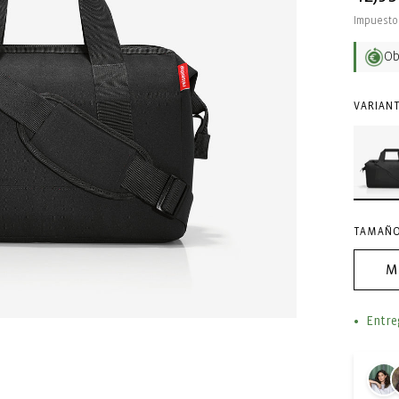
habit
Impuesto 
O
VARIANT
TAMAÑO
M
Entre