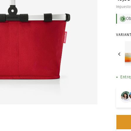
habit
Impuesto 
O
VARIANT
Entre