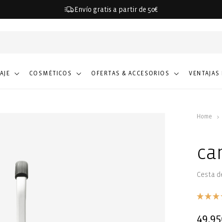
Envío gratis a partir de 50€
IAJE
COSMÉTICOS
OFERTAS & ACCESORIOS
VENTAJAS
Home
ca
Cesta d
Precio
49,95