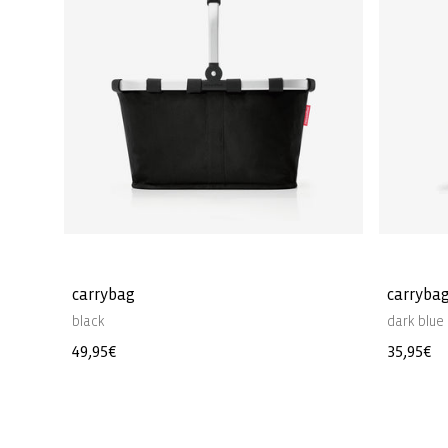
carrybag
carrybag
black
dark blue
Precio
49,95€
Precio
35,95€
habitual
habitua