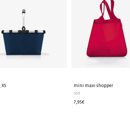
 XS
mini maxi shopper
red
Precio
7,95€
l
habitual