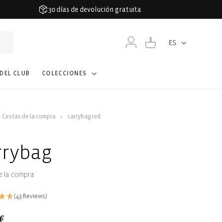
30 días de devolución gratuita
Iniciar
Carrito
ES
Idioma
sesión
 DEL CLUB
COLECCIONES
Cestas de la compra
carrybag red
rrybag
e la compra
(43 Reviews)
€