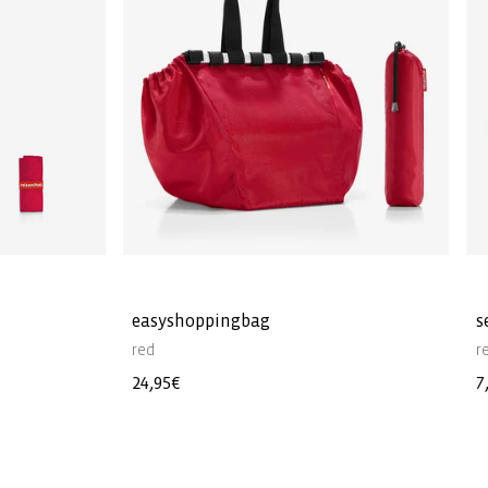
easyshoppingbag
s
red
r
Precio
24,95€
P
7
habitual
h