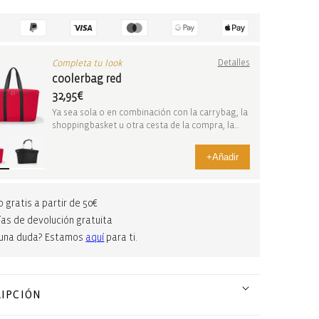
Completa tu look
Detalles
coolerbag red
32,95€
Ya sea sola o en combinación con la carrybag, la
shoppingbasket u otra cesta de la compra, la
coo...
+
Añadir
o gratis a partir de 50€
ías de devolución gratuita
guna duda? Estamos
aquí
para ti.
IPCIÓN