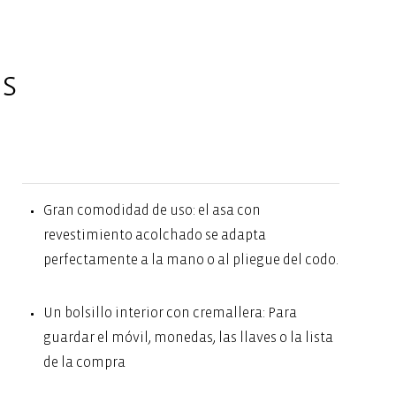
es
Gran comodidad de uso: el asa con
revestimiento acolchado se adapta
perfectamente a la mano o al pliegue del codo.
Un bolsillo interior con cremallera: Para
guardar el móvil, monedas, las llaves o la lista
de la compra