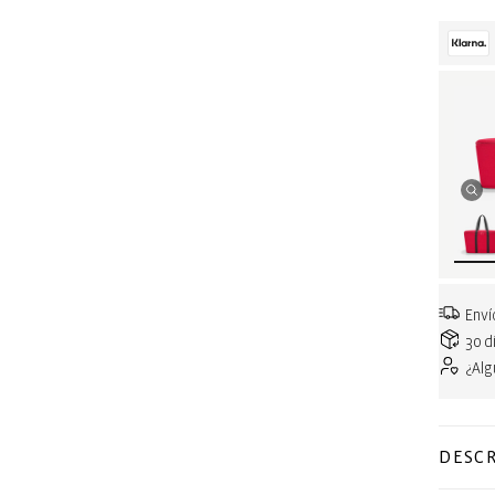
Enví
30 d
¿Al
DESCR