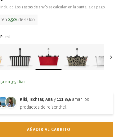
ual
incluido. Los
gastos de envío
se calculan en la pantalla de pago.
btén
2,50€
de saldo
red
E:
ga en 3-5 días
Kiki, Ischtar, Ana
y
111.846
aman los
productos de reisenthel.
AÑADIR AL CARRITO